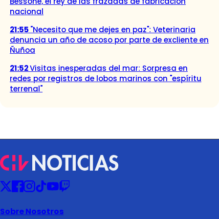
Bessone, el rey de las frazadas de fabricación
nacional
21:55
"Necesito que me dejes en paz": Veterinaria
denuncia un año de acoso por parte de excliente en
Ñuñoa
21:52
Visitas inesperadas del mar: Sorpresa en
redes por registros de lobos marinos con "espíritu
terrenal"
Sobre Nosotros