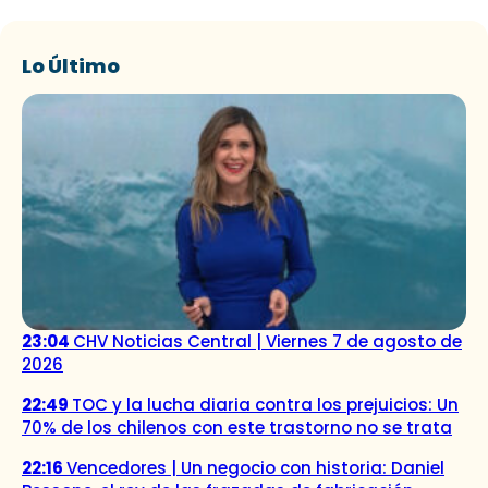
Lo Último
23:04
CHV Noticias Central | Viernes 7 de agosto de
2026
22:49
TOC y la lucha diaria contra los prejuicios: Un
70% de los chilenos con este trastorno no se trata
22:16
Vencedores | Un negocio con historia: Daniel