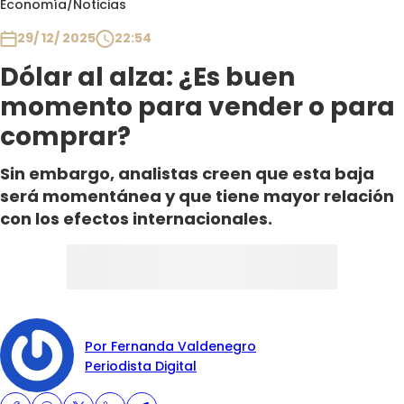
Economía
/
Noticias
Club De La Comedia
Contigo en Directo
29/ 12/ 2025
22:54
Plan Perfecto
Dólar al alza: ¿Es buen
El Tiempo
momento para vender o para
Sabingo
comprar?
Todos Los Programas
Sin embargo, analistas creen que esta baja
será momentánea y que tiene mayor relación
con los efectos internacionales.
Por Fernanda Valdenegro
Periodista Digital