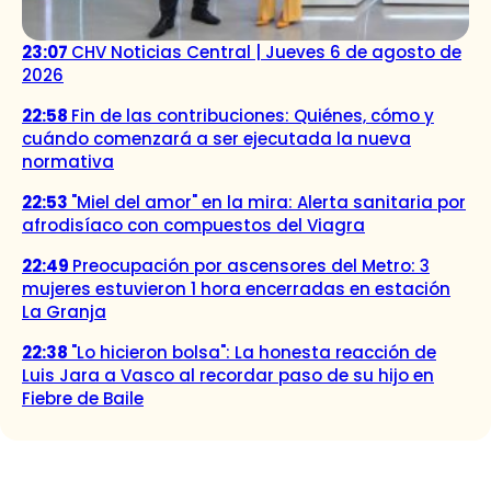
23:07
CHV Noticias Central | Jueves 6 de agosto de
2026
22:58
Fin de las contribuciones: Quiénes, cómo y
cuándo comenzará a ser ejecutada la nueva
normativa
22:53
"Miel del amor" en la mira: Alerta sanitaria por
afrodisíaco con compuestos del Viagra
22:49
Preocupación por ascensores del Metro: 3
mujeres estuvieron 1 hora encerradas en estación
La Granja
22:38
"Lo hicieron bolsa": La honesta reacción de
Luis Jara a Vasco al recordar paso de su hijo en
Fiebre de Baile