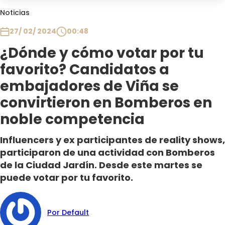
Club De La Comedia
Noticias
Contigo en Directo
27/ 02/ 2024
00:48
Plan Perfecto
¿Dónde y cómo votar por tu
El Tiempo
favorito? Candidatos a
Sabingo
Todos Los Programas
embajadores de Viña se
convirtieron en Bomberos en
noble competencia
Influencers y ex participantes de reality shows,
participaron de una actividad con Bomberos
de la Ciudad Jardín. Desde este martes se
puede votar por tu favorito.
Por Default