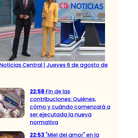
Noticias Central | Jueves 6 de agosto de
22:58
Fin de las
contribuciones: Quiénes,
cómo y cuándo comenzará a
ser ejecutada la nueva
normativa
22:53
"Miel del amor" en la