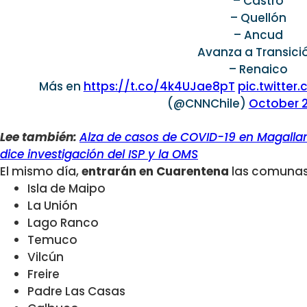
– Castro
– Quellón
– Ancud
Avanza a Transici
– Renaico
Más en
https://t.co/4k4UJae8pT
pic.twitte
(@CNNChile)
October 2
Lee también:
Alza de casos de COVID-19 en Magallane
dice investigación del ISP y la OMS
El mismo día,
entrarán en Cuarentena
las comunas
Isla de Maipo
La Unión
Lago Ranco
Temuco
Vilcún
Freire
Padre Las Casas