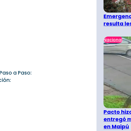
Emergenci
resulta l
Nacional
Paso a Paso:
ción:
Pacto hiz
entregó m
en Maipú