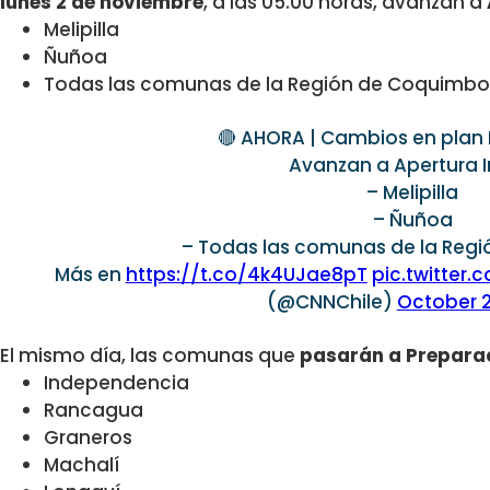
lunes 2 de noviembre
, a las 05.00 horas, avanzan a
Melipilla
Ñuñoa
Todas las comunas de la Región de Coquimbo
🔴 AHORA | Cambios en plan 
Avanzan a Apertura In
– Melipilla
– Ñuñoa
– Todas las comunas de la Reg
Más en
https://t.co/4k4UJae8pT
pic.twitte
(@CNNChile)
October 2
El mismo día, las comunas que
pasarán a Prepara
Independencia
Rancagua
Graneros
Machalí