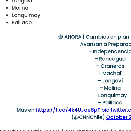
Longaví
Molina
Lonquimay
Paillaco
🔴 AHORA | Cambios en plan 
Avanzan a Preparac
– Independenci
– Rancagua
– Graneros
– Machalí
– Longaví
– Molina
– Lonquimay
– Paillaco
Más en
https://t.co/4k4UJae8pT
pic.twitte
(@CNNChile)
October 2