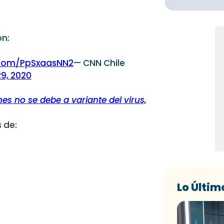
ón:
r.com/PpSxaasNN2
— CNN Chile
9, 2020
s no se debe a variante del virus,
 de:
Lo Últim