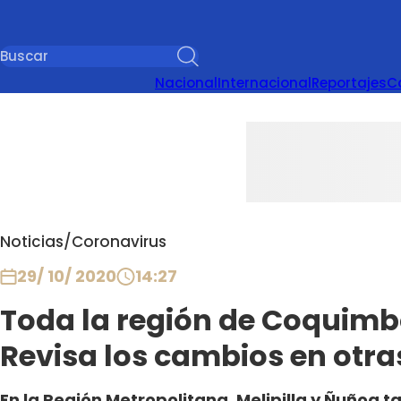
Nacional
Internacional
Reportajes
C
Noticias
/
Coronavirus
29/ 10/ 2020
14:27
Toda la región de Coquimb
Revisa los cambios en otr
En la Región Metropolitana, Melipilla y Ñuñoa