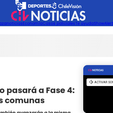
azanoticias
Economía
Casos policiales
Te ayuda
Show
Aler
o pasará a Fase 4:
as comunas
 también avanzarán a la misma