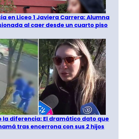
a en Liceo 1 Javiera Carrera: Alumna
esionada al caer desde un cuarto piso
o la diferencia: El dramático dato que
amá tras encerrona con sus 2 hijos