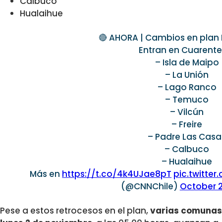
Calbuco
Hualaihue
🔴 AHORA | Cambios en plan 
Entran en Cuarente
– Isla de Maipo
– La Unión
– Lago Ranco
– Temuco
– Vilcún
– Freire
– Padre Las Casa
– Calbuco
– Hualaihue
Más en
https://t.co/4k4UJae8pT
pic.twitte
(@CNNChile)
October 2
Pese a estos retrocesos en el plan,
varias comunas 