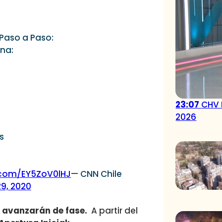
Paso a Paso:
na:
23:07
CHV 
2026
s
r.com/EY5ZoV0lHJ
— CNN Chile
9, 2020
avanzarán de fase.
A partir del