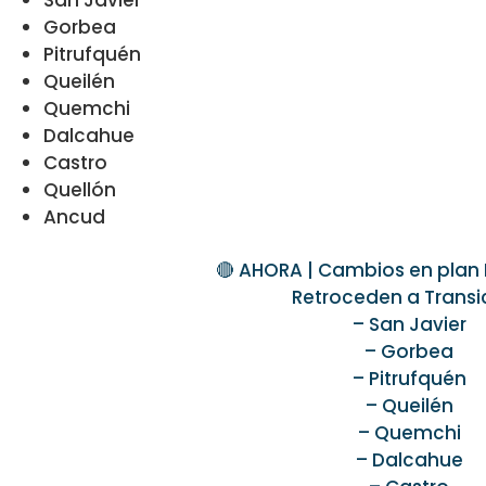
San Javier
Gorbea
Pitrufquén
Queilén
Quemchi
Dalcahue
Castro
Quellón
Ancud
🔴 AHORA | Cambios en plan 
Retroceden a Transi
– San Javier
– Gorbea
– Pitrufquén
– Queilén
– Quemchi
– Dalcahue