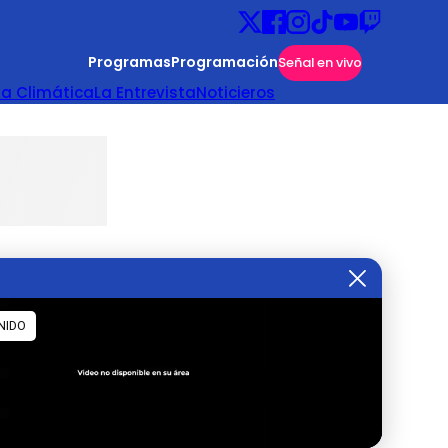
Programas
Programación
Señal en vivo
ta Climática
La Entrevista
Noticieros