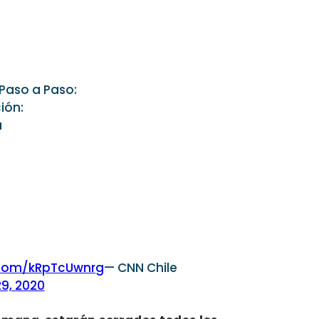
Paso a Paso:
ión:
a
r.com/kRpTcUwnrg
— CNN Chile
9, 2020