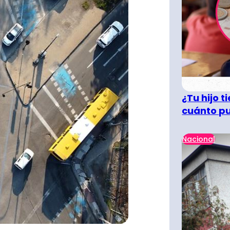
¿Tu hijo 
cuánto pu
Nacional