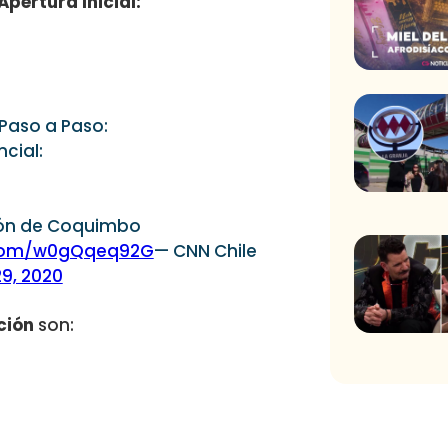
Apertura Inicial:
Paso a Paso:
cial:
ión de Coquimbo
r.com/w0gQqeq92G
— CNN Chile
9, 2020
ción
son: