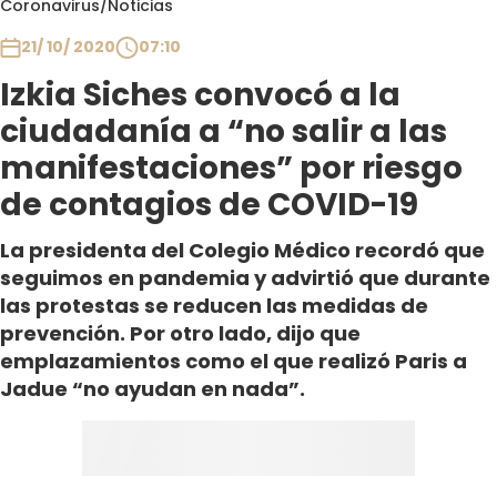
Coronavirus
/
Noticias
Club De La Comedia
Contigo en Directo
21/ 10/ 2020
07:10
Plan Perfecto
Izkia Siches convocó a la
El Tiempo
ciudadanía a “no salir a las
Sabingo
manifestaciones” por riesgo
Todos Los Programas
de contagios de COVID-19
La presidenta del Colegio Médico recordó que
seguimos en pandemia y advirtió que durante
las protestas se reducen las medidas de
prevención. Por otro lado, dijo que
emplazamientos como el que realizó Paris a
Jadue “no ayudan en nada”.