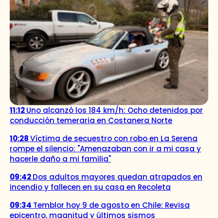
11:12
Uno alcanzó los 184 km/h: Ocho detenidos por
conducción temeraria en Costanera Norte
10:28
Víctima de secuestro con robo en La Serena
rompe el silencio: "Amenazaban con ir a mi casa y
hacerle daño a mi familia"
09:42
Dos adultos mayores quedan atrapados en
incendio y fallecen en su casa en Recoleta
09:34
Temblor hoy 9 de agosto en Chile: Revisa
epicentro, magnitud y últimos sismos