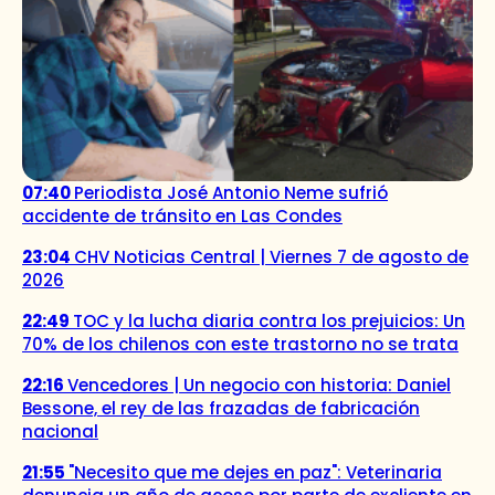
07:40
Periodista José Antonio Neme sufrió
accidente de tránsito en Las Condes
23:04
CHV Noticias Central | Viernes 7 de agosto de
2026
22:49
TOC y la lucha diaria contra los prejuicios: Un
70% de los chilenos con este trastorno no se trata
22:16
Vencedores | Un negocio con historia: Daniel
Bessone, el rey de las frazadas de fabricación
nacional
21:55
"Necesito que me dejes en paz": Veterinaria