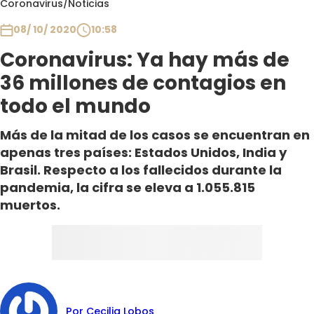
Coronavirus
/
Noticias
Club De La Comedia
Contigo en Directo
08/ 10/ 2020
10:58
Plan Perfecto
Coronavirus: Ya hay más de
El Tiempo
36 millones de contagios en
Sabingo
todo el mundo
Todos Los Programas
Más de la mitad de los casos se encuentran en
apenas tres países: Estados Unidos, India y
Brasil. Respecto a los fallecidos durante la
pandemia, la cifra se eleva a 1.055.815
muertos.
Por Cecilia Lobos