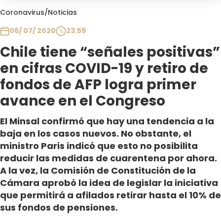
Club De La Comedia
Coronavirus
/
Noticias
Contigo en Directo
06/ 07/ 2020
23:59
Plan Perfecto
Chile tiene “señales positivas”
El Tiempo
en cifras COVID-19 y retiro de
Sabingo
Todos Los Programas
fondos de AFP logra primer
avance en el Congreso
El Minsal confirmó que hay una tendencia a la
baja en los casos nuevos. No obstante, el
ministro Paris indicó que esto no posibilita
reducir las medidas de cuarentena por ahora.
A la vez, la Comisión de Constitución de la
Cámara aprobó la idea de legislar la iniciativa
que permitirá a afilados retirar hasta el 10% de
sus fondos de pensiones.