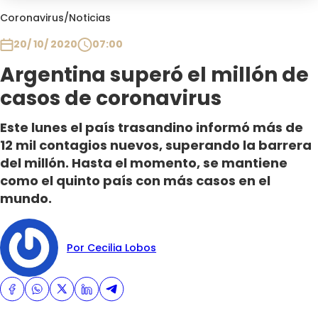
Club De La Comedia
Coronavirus
/
Noticias
Contigo en Directo
20/ 10/ 2020
07:00
Plan Perfecto
Argentina superó el millón de
El Tiempo
casos de coronavirus
Sabingo
Todos Los Programas
Este lunes el país trasandino informó más de
12 mil contagios nuevos, superando la barrera
del millón. Hasta el momento, se mantiene
como el quinto país con más casos en el
mundo.
Por Cecilia Lobos