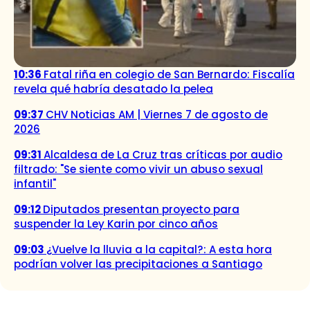
10:36
Fatal riña en colegio de San Bernardo: Fiscalía
revela qué habría desatado la pelea
09:37
CHV Noticias AM | Viernes 7 de agosto de
2026
09:31
Alcaldesa de La Cruz tras críticas por audio
filtrado: "Se siente como vivir un abuso sexual
infantil"
09:12
Diputados presentan proyecto para
suspender la Ley Karin por cinco años
09:03
¿Vuelve la lluvia a la capital?: A esta hora
podrían volver las precipitaciones a Santiago