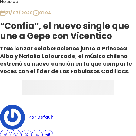
Noticias
Club De La Comedia
Contigo en Directo
31/ 07/ 2020
01:04
Plan Perfecto
“Confía”, el nuevo single que
El Tiempo
une a Gepe con Vicentico
Sabingo
Tras lanzar colaboraciones junto a Princesa
Todos Los Programas
Alba y Natalia Lafourcade, el músico chileno
estrenó su nueva canción en la que comparte
voces con el líder de Los Fabulosos Cadillacs.
Por Default