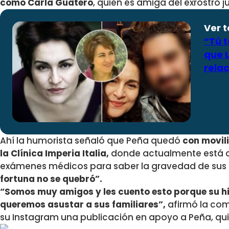
como Carla Guatero
, quien es amiga del exrostro j
Ver 
“Tú 
que L
relac
Ahí la humorista señaló que Peña
quedó
con movil
la Clínica Imperia Italia,
donde actualmente
está 
exámenes médicos para saber la gravedad de sus 
fortuna no se quebró”.
“Somos muy amigos y les cuento esto porque su hij
queremos asustar a sus familiares”,
afirmó la co
su Instagram una publicación en apoyo a Peña, qu