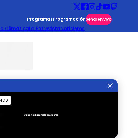
Programas
Programación
Señal en vivo
ta Climática
La Entrevista
Noticieros