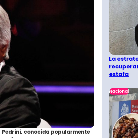
La estra
recuperar
estafa
Nacional
 Pedrini, conocida popularmente