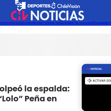
azanoticias
Economía
Casos policiales
Te ayuda
Show
Aler
olpeó la espalda:
“Lolo” Peña en