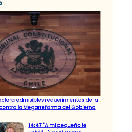
o
eclara admisibles requerimientos de la
contra la Megarreforma del Gobierno
14:47
"A mi pequeño le