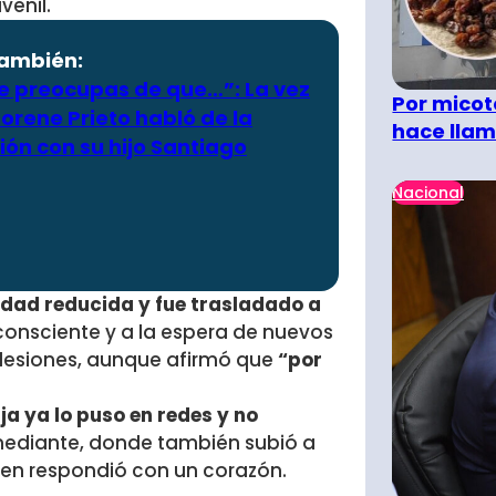
uvenil.
también:
te preocupas de que…”: La vez
Por micot
orene Prieto habló de la
hace llam
ión con su hijo Santiago
Nacional
idad reducida y fue trasladado a
consciente y a la espera de nuevos
lesiones,
aunque afirmó que
“por
a ya lo puso en redes y no
mediante, donde también subió a
ien respondió con un corazón.