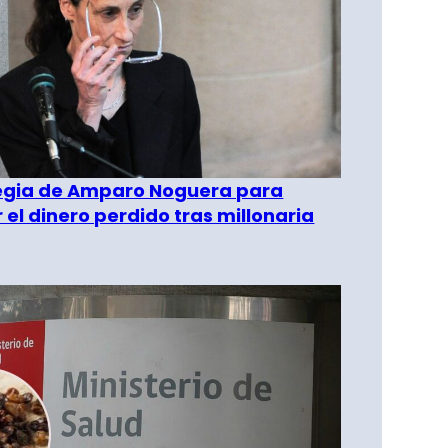
tegia de Amparo Noguera para
 el dinero perdido tras millonaria