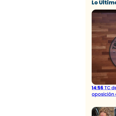
Lo Últim
14:56
TC d
oposición 