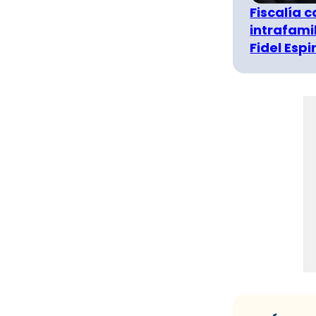
Fiscalía 
intrafami
Fidel Esp