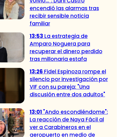
volvió...": Dani Castro
encendió las alarmas tras
recibir sensible noticia
familiar
13:53
La estrategia de
Amparo Noguera para
recuperar el dinero perdido
tras millonaria estafa
13:26
Fidel Espinoza rompe el
silencio por investigación por
VIF con su pareja: "Una
discusión entre dos adultos"
13:01
"Ando escondiéndome":
La reacción de Naya Fácil al
ver a Carabineros en el
aeropuerto en medio de