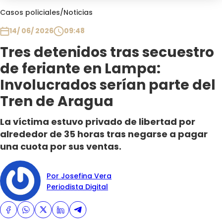
Club De La Comedia
Casos policiales
/
Noticias
Contigo en Directo
14/ 06/ 2026
09:48
Plan Perfecto
Tres detenidos tras secuestro
El Tiempo
de feriante en Lampa:
Sabingo
Todos Los Programas
Involucrados serían parte del
Tren de Aragua
La víctima estuvo privado de libertad por
alrededor de 35 horas tras negarse a pagar
una cuota por sus ventas.
Por Josefina Vera
Periodista Digital