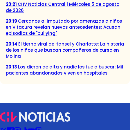
23:21
CHV Noticias Central | Miércoles 5 de agosto
de 2026
23:19
Cercanos al imputado por amenazas a niños
en Vitacura revelan nuevos antecedentes: Acusan
episodios de "bullying"
23:14
El tierno viral de Hansel y Charlotte: La historia
de los niños que buscan compañeros de curso en
Molina
23:13
Los dieron de alta y nadie los fue a buscar: Mil
pacientes abandonados viven en hospitales