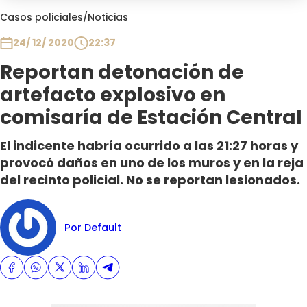
Club De La Comedia
Casos policiales
/
Noticias
Contigo en Directo
24/ 12/ 2020
22:37
Plan Perfecto
Reportan detonación de
El Tiempo
artefacto explosivo en
Sabingo
Todos Los Programas
comisaría de Estación Central
El indicente habría ocurrido a las 21:27 horas y
provocó daños en uno de los muros y en la reja
del recinto policial. No se reportan lesionados.
Por Default