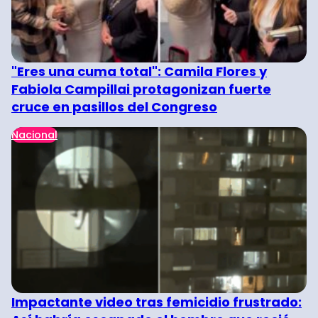
"Eres una cuma total": Camila Flores y
Fabiola Campillai protagonizan fuerte
cruce en pasillos del Congreso
Nacional
Impactante video tras femicidio frustrado: