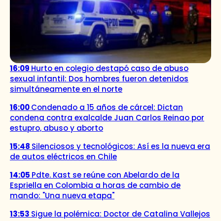
16:09
Hurto en colegio destapó caso de abuso
sexual infantil: Dos hombres fueron detenidos
simultáneamente en el norte
16:00
Condenado a 15 años de cárcel: Dictan
condena contra exalcalde Juan Carlos Reinao por
estupro, abuso y aborto
15:48
Silenciosos y tecnológicos: Así es la nueva era
de autos eléctricos en Chile
14:05
Pdte. Kast se reúne con Abelardo de la
Espriella en Colombia a horas de cambio de
mando: "Una nueva etapa"
13:53
Sigue la polémica: Doctor de Catalina Vallejos