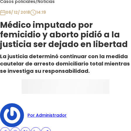
Casos policiales
/
Noticias
Club De La Comedia
Contigo en Directo
06/ 12/ 2018
14:19
Plan Perfecto
Médico imputado por
El Tiempo
femicidio y aborto pidió a la
Sabingo
justicia ser dejado en libertad
Todos Los Programas
La justicia determinó continuar con la medida
cautelar de arresto domiciliario total mientras
se investiga su responsabilidad.
Por Administrador