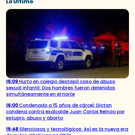
Lo Último
16:09
Hurto en colegio destapó caso de abuso
sexual infantil: Dos hombres fueron detenidos
simultáneamente en el norte
16:00
Condenado a 15 años de cárcel: Dictan
condena contra exalcalde Juan Carlos Reinao por
estupro, abuso y aborto
15:48
Silenciosos y tecnológicos: Así es la nueva era