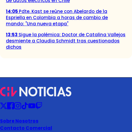
de autos eléctricos en Chile
14:05
Pdte. Kast se reúne con Abelardo de la
Espriella en Colombia a horas de cambio de
mando: "Una nueva etapa"
13:53
Sigue la polémica: Doctor de Catalina Vallejos
desmiente a Claudia Schmidt tras cuestionados
dichos
Sobre Nosotros
Contacto Comercial