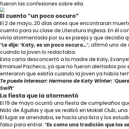
fueron las confesiones sobre ella.
El cuento “un poco oscuro”
El 2 de mayo, 20 días antes que encontraran muerta 
cuento para su clase de Literatura Inglesa. En él c
vivía atormentada por su ex pareja y que decidía qu
“
Le dije: ‘Katy, es un poco oscuro…
”, afirmó uno de
cuando la joven lo redactaba.
Esta carta desconcertó a la madre de Katy, Evanye
Emanuel Pacheco, ya que no fueron alertados por el
enteraron que existía cuando la joven ya había ter
Te puede interesar: Hermano de Katy Winter: ‘Quer
Swift’
La fiesta que la atormentó
El 19 de mayo ocurrió una fiesta de cumpleaños qu
Nido de Águilas y que se realizó en Mokaii Club, una
El lugar se arrendaba, se hacia una lista y los estud
falso para entrar. “
Es como una tradición que los
s