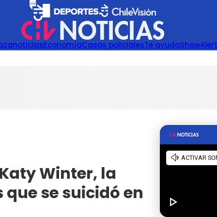
azanoticias
Economía
Casos policiales
Te ayuda
Show
Aler
Katy Winter, la
 que se suicidó en