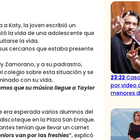
a Katy, la joven escribió un
ontó la vida de una adolescente que
itarse la vida.
 sus cercanos que estaba presente
ly Zamorano, y a su padrastro,
 colegio sobre esta situación y se
23:22
Caso
minado con su vida.
por video 
emos que su música llegue a Taylor
menores 
e era esperada varios alumnos del
 discoteque en la Plaza San Enrique.
iantes tenían que llevar un carnet
eniors
van por las
freshies
”
, explicó