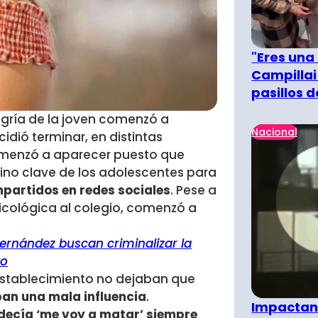
"Eres una
Campillai
pasillos 
legría de la joven comenzó a
Nacional
dió terminar, en distintas
comenzó a aparecer puesto que
ino clave de los adolescentes para
partidos en redes sociales
. Pese a
icológica al colegio, comenzó a
Fernández buscan criminalizar la
to
stablecimiento no dejaban que
ban una mala influencia
.
Impactant
 decía ‘me voy a matar’ siempre