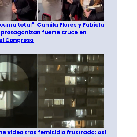
 cuma total": Camila Flores y Fabiola
 protagonizan fuerte cruce en
del Congreso
e video tras femicidio frustrado: Así