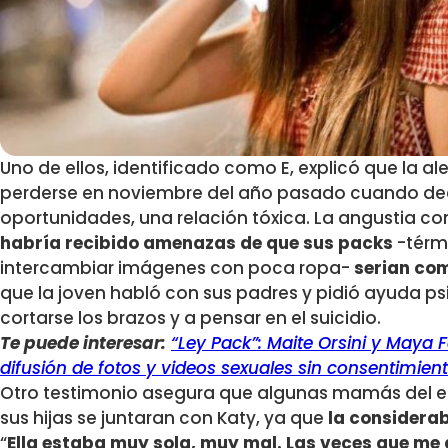
Uno de ellos, identificado como E, explicó que la a
perderse en noviembre del año pasado cuando deci
oportunidades, una relación tóxica. La angustia 
habría recibido amenazas de que sus packs
-térm
intercambiar imágenes con poca ropa-
serian com
que la joven habló con sus padres y pidió ayuda ps
cortarse los brazos y a pensar en el suicidio.
Te puede interesar:
“Ley Pack”: Maite Orsini y Maya 
difusión de fotos y videos sexuales sin consentimien
Otro testimonio asegura que algunas mamás del e
sus hijas se juntaran con Katy, ya que
la considera
“
Ella estaba muy sola, muy mal. Las veces que me