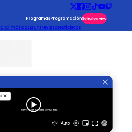
Programas
Programación
Señal en vivo
ta Climática
La Entrevista
Noticieros