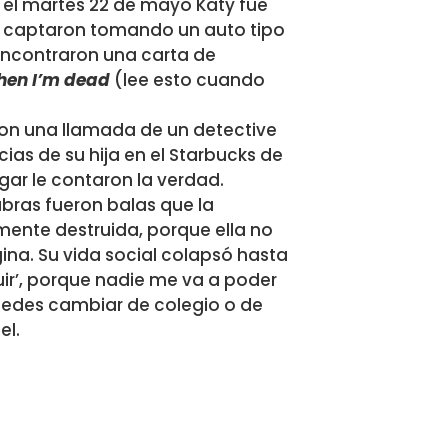
 el martes 22 de mayo Katy fue
la captaron tomando un auto tipo
encontraron una carta de
hen I’m dead
(lee esto cuando
eron una llamada de un detective
ias de su hija en el Starbucks de
gar le contaron la verdad.
abras fueron balas que la
mente destruida, porque ella no
na. Su vida social colapsó hasta
uir’, porque nadie me va a poder
puedes cambiar de colegio o de
el.