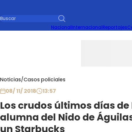
Nacional
Internacional
Reportajes
C
Noticias
/
Casos policiales
08/ 11/ 2018
13:57
Los crudos últimos días de 
alumna del Nido de Águilas
un Starbucks