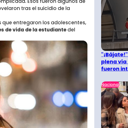
omplicada. Esos fueron algunos de
velaron tras el suicidio de la
s que entregaron los adolescentes,
s de vida de la estudiante
del
"¡Bájate!
plena vía 
fueron in
Nacional