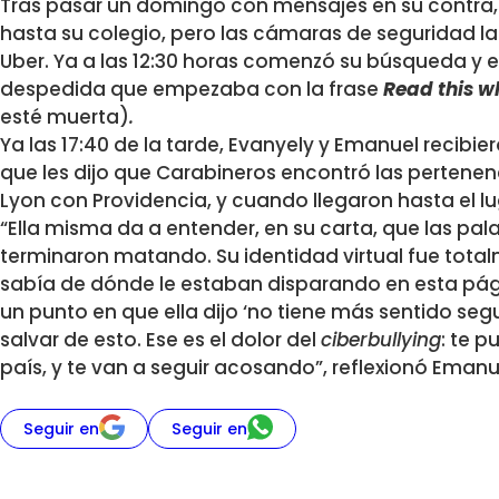
Tras pasar un domingo con mensajes en su contra,
hasta su colegio, pero las cámaras de seguridad 
Uber. Ya a las 12:30 horas comenzó su búsqueda y 
despedida que empezaba con la frase
Read this w
esté muerta)
.
Ya las 17:40 de la tarde, Evanyely y Emanuel recibi
que les dijo que Carabineros encontró las pertenenc
Lyon con Providencia, y cuando llegaron hasta el lu
“Ella misma da a entender, en su carta, que las pal
terminaron matando. Su identidad virtual fue total
sabía de dónde le estaban disparando en esta pági
un punto en que ella dijo ‘no tiene más sentido seg
salvar de esto. Ese es el dolor del
ciberbullying
: te 
país, y te van a seguir acosando”, reflexionó Emanu
Seguir en
Seguir en