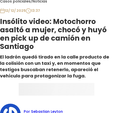
Casos policiales
/
Noticias
Club De La Comedia
Contigo en Directo
12/ 12/ 2025
13:37
Plan Perfecto
Insólito video: Motochorro
El Tiempo
asaltó a mujer, chocó y huyó
Sabingo
en pick up de camión en
Todos Los Programas
Santiago
El ladrón quedó tirado en la calle producto de
la colisión con un taxi y, en momentos que
testigos buscaban retenerlo, apareció el
vehículo para protagonizar la fuga.
Por Sebastian Leyton