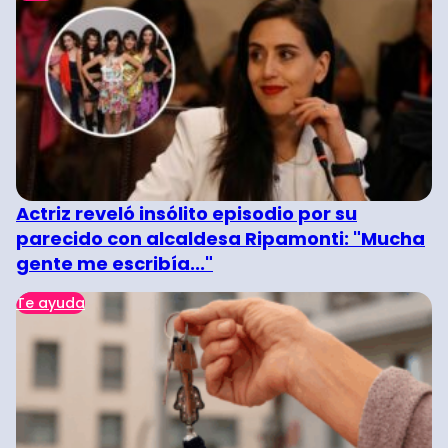
Actriz reveló insólito episodio por su
parecido con alcaldesa Ripamonti: "Mucha
gente me escribía..."
Te ayuda