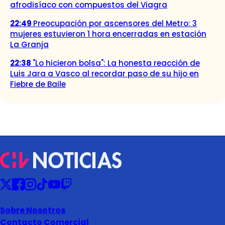
afrodisíaco con compuestos del Viagra
22:49
Preocupación por ascensores del Metro: 3
mujeres estuvieron 1 hora encerradas en estación
La Granja
22:38
"Lo hicieron bolsa": La honesta reacción de
Luis Jara a Vasco al recordar paso de su hijo en
Fiebre de Baile
Sobre Nosotros
Contacto Comercial