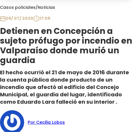
Club De La Comedia
Casos policiales
/
Noticias
Contigo en Directo
05/ 07/ 2020
17:05
Plan Perfecto
Detienen en Concepción a
El Tiempo
sujeto prófugo por incendio en
Sabingo
Todos Los Programas
Valparaíso donde murió un
guardia
El hecho ocurrió el 21 de mayo de 2016 durante
la cuenta pública donde producto de un
incendio que afectó al edificio del Concejo
Municipal, el guardia del lugar, identificado
como Eduardo Lara falleció en su interior .
Por Cecilia Lobos