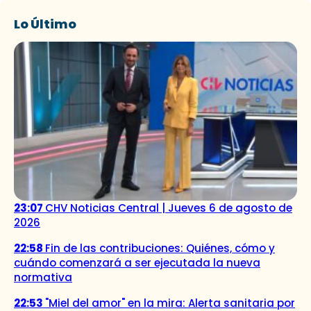
Lo Último
23:07
CHV Noticias Central | Jueves 6 de agosto de
2026
22:58
Fin de las contribuciones: Quiénes, cómo y
cuándo comenzará a ser ejecutada la nueva
normativa
22:53
"Miel del amor" en la mira: Alerta sanitaria por