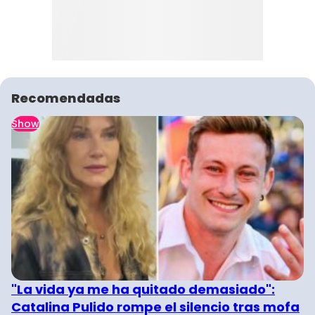
Recomendadas
Show
"La vida ya me ha quitado demasiado":
Catalina Pulido rompe el silencio tras mofa