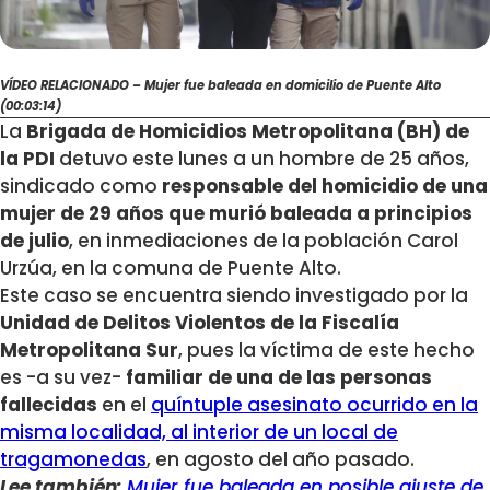
VÍDEO RELACIONADO – Mujer fue baleada en domicilio de Puente Alto
(00:03:14)
La
Brigada de Homicidios Metropolitana (BH) de
la PDI
detuvo este lunes a un hombre de 25 años,
sindicado como
responsable del homicidio de una
mujer de 29 años que murió baleada a principios
de julio
, en inmediaciones de la población Carol
Urzúa, en la comuna de Puente Alto.
Este caso se encuentra siendo investigado por la
Unidad de Delitos Violentos de la Fiscalía
Metropolitana Sur
, pues la víctima de este hecho
es -a su vez-
familiar de una de las personas
fallecidas
en el
quíntuple asesinato ocurrido en la
misma localidad, al interior de un local de
tragamonedas
, en agosto del año pasado.
Lee también:
Mujer fue baleada en posible ajuste de