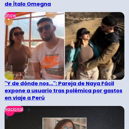
de Ítalo Omegna
Show
"Y de dónde nos...": Pareja de Naya Fácil
expone a usuario tras polémica por gastos
en viaje a Perú
Nacional