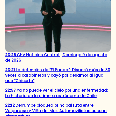
23:26
CHV Noticias Central | Domingo 9 de agosto
de 2026
23:21
La detención de “El Panda”: Disparó más de 30
veces a carabineros y cayó por desamor al igual
que “Chicorte”
22:57
Ya no puede ver el cielo por una enfermedad:
La historia de la primera astrónoma de Chile
22:12
Derrumbe bloquea principal ruta entre
Valparaíso y Viña del Mar: Automovilistas buscan