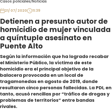
Casos policiales
/
Noticias
Club De La Comedia
Contigo en Directo
21/ 07/ 2020
11:39
Plan Perfecto
Detienen a presunto autor de
El Tiempo
homicidio de mujer vinculada
Sabingo
a quíntuple asesinato en
Todos Los Programas
Puente Alto
Según la información que ha logrado recabar
el Ministerio Público, la víctima de este
homicidio era el principal objetivo de la
balacera provocada en un local de
tragamonedas en agosto de 2019, donde
resultaron cinco personas fallecidas. La PDI, en
tanto, acusó rencillas por “tráfico de drogas y
problemas de territorios” entre bandas
rivales.