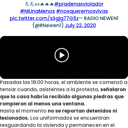
💪💪✊✊🔥🔥🔥
#pradenasviolador
#NiUnaMenos
#nosqueremosvivas
pic.twitter.com/sSgjg77G5z
— RADIO NEWEN1
(@RNewen1)
July 22, 2020
Pasadas las 18:00 horas, el ambiente se comenzó a
tensar cuando, asistentes a la protesta,
señalaron
que la casa habría recibido algunas piedras que
rompieron al menos una ventana.
Hasta el momento
no se reportan detenidos ni
lesionados.
Los uniformados se encuentran
resguardando la vivienda y permanecen en el