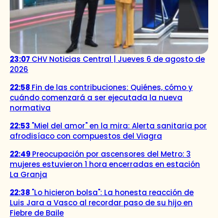
23:07
CHV Noticias Central | Jueves 6 de agosto de
2026
22:58
Fin de las contribuciones: Quiénes, cómo y
cuándo comenzará a ser ejecutada la nueva
normativa
22:53
"Miel del amor" en la mira: Alerta sanitaria por
afrodisíaco con compuestos del Viagra
22:49
Preocupación por ascensores del Metro: 3
mujeres estuvieron 1 hora encerradas en estación
La Granja
22:38
"Lo hicieron bolsa": La honesta reacción de
Luis Jara a Vasco al recordar paso de su hijo en
Fiebre de Baile