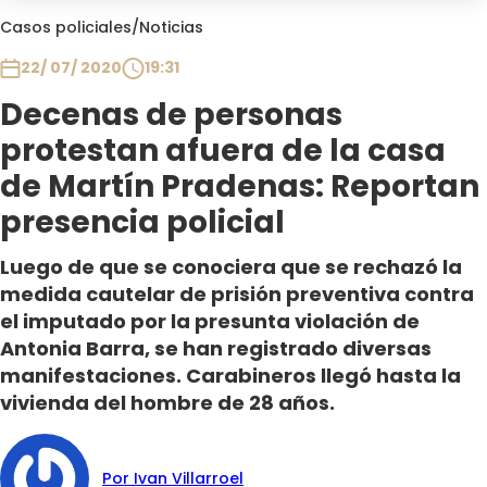
Club De La Comedia
Casos policiales
/
Noticias
Contigo en Directo
22/ 07/ 2020
19:31
Plan Perfecto
Decenas de personas
El Tiempo
protestan afuera de la casa
Sabingo
Todos Los Programas
de Martín Pradenas: Reportan
presencia policial
Luego de que se conociera que se rechazó la
medida cautelar de prisión preventiva contra
el imputado por la presunta violación de
Antonia Barra, se han registrado diversas
manifestaciones. Carabineros llegó hasta la
vivienda del hombre de 28 años.
Por Ivan Villarroel