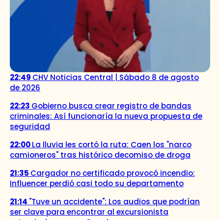
22:49
CHV Noticias Central | Sábado 8 de agosto
de 2026
22:23
Gobierno busca crear registro de bandas
criminales: Así funcionaría la nueva propuesta de
seguridad
22:00
La lluvia les cortó la ruta: Caen los "narco
camioneros" tras histórico decomiso de droga
21:35
Cargador no certificado provocó incendio:
Influencer perdió casi todo su departamento
21:14
"Tuve un accidente": Los audios que podrían
ser clave para encontrar al excursionista