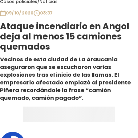
Casos policiales
/
Noticias
Club De La Comedia
Contigo en Directo
09/ 10/ 2020
08:37
Plan Perfecto
Ataque incendiario en Angol
El Tiempo
deja al menos 15 camiones
Sabingo
quemados
Todos Los Programas
Vecinos de esta ciudad de La Araucanía
aseguraron que se escucharon varias
explosiones tras el inicio de las llamas. El
empresario afectado emplazó al presidente
Piñera recordándole la frase “camión
quemado, camión pagado”.