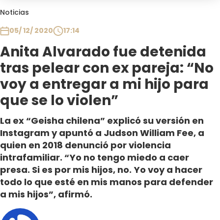
Club De La Comedia
Noticias
Contigo en Directo
05/ 12/ 2020
17:14
Plan Perfecto
Anita Alvarado fue detenida
El Tiempo
tras pelear con ex pareja: “No
Sabingo
Todos Los Programas
voy a entregar a mi hijo para
que se lo violen”
La ex “Geisha chilena” explicó su versión en
Instagram y apuntó a Judson William Fee, a
quien en 2018 denunció por violencia
intrafamiliar. “Yo no tengo miedo a caer
presa. Si es por mis hijos, no. Yo voy a hacer
todo lo que esté en mis manos para defender
a mis hijos”, afirmó.