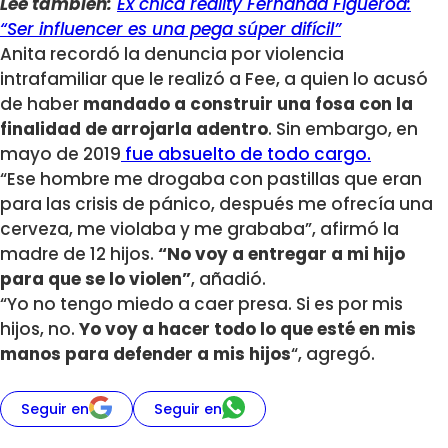
Lee también:
Ex chica reality Fernanda Figueroa:
“Ser influencer es una pega súper difícil”
Anita recordó la denuncia por violencia
intrafamiliar que le realizó a Fee, a quien lo acusó
de haber
mandado a construir una fosa con la
finalidad de arrojarla adentro
. Sin embargo, en
mayo de 2019
fue absuelto de todo cargo.
“Ese hombre me drogaba con pastillas que eran
para las crisis de pánico, después me ofrecía una
cerveza, me violaba y me grababa”, afirmó la
madre de 12 hijos.
“No voy a entregar a mi hijo
para que se lo violen”
, añadió.
“Yo no tengo miedo a caer presa. Si es por mis
hijos, no.
Yo voy a hacer todo lo que esté en mis
manos para defender a mis hijos
“, agregó.
Seguir en
Seguir en