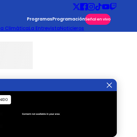
Programas
Programación
Señal en vivo
ta Climática
La Entrevista
Noticieros