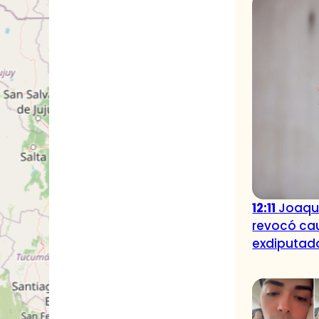
12:11
Joaquí
revocó cau
exdiputad