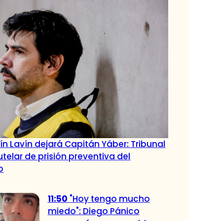
n Lavín dejará Capitán Yáber: Tribunal
telar de prisión preventiva del
o
11:50
"Hoy tengo mucho
miedo": Diego Pánico