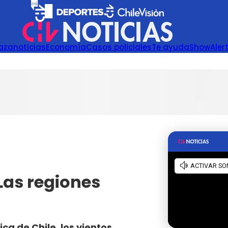
azanoticias
Economía
Casos policiales
Te ayuda
Show
Aler
Las regiones
ca de Chile, los vientos