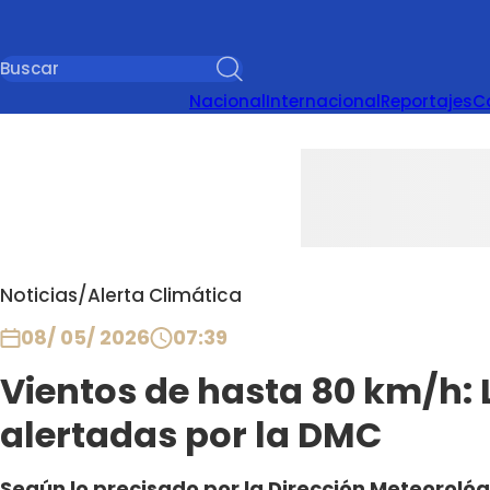
Nacional
Internacional
Reportajes
C
Noticias
/
Alerta Climática
08/ 05/ 2026
07:39
Vientos de hasta 80 km/h: 
alertadas por la DMC
Según lo precisado por la Dirección Meteorológi