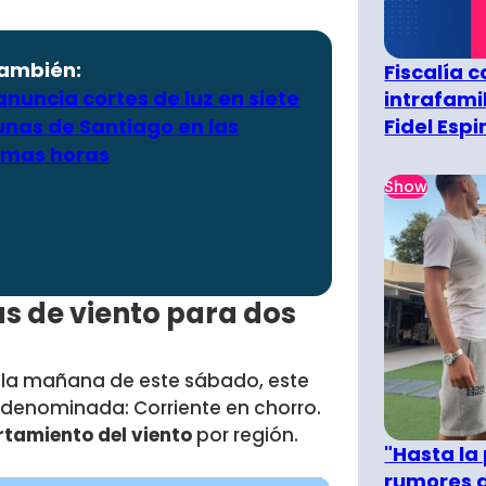
también:
Fiscalía 
anuncia cortes de luz en siete
intrafami
Fidel Esp
nas de Santiago en las
imas horas
Show
as de viento para dos
la mañana de este sábado, este
 denominada: Corriente en chorro.
tamiento del viento
por región.
"Hasta la
rumores d