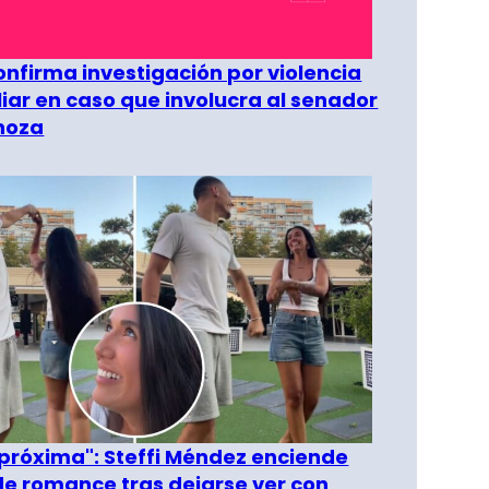
confirma investigación por violencia
liar en caso que involucra al senador
inoza
 próxima": Steffi Méndez enciende
e romance tras dejarse ver con