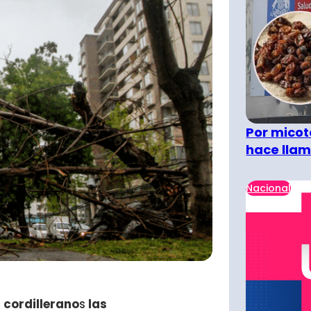
Por micot
hace llam
Nacional
 cordillerano
s
las