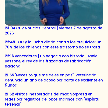
23:04
CHV Noticias Central | Viernes 7 de agosto de
2026
22:49
TOC y la lucha diaria contra los prejuicios: Un
70% de los chilenos con este trastorno no se trata
22:16
Vencedores | Un negocio con historia: Daniel
Bessone, el rey de las frazadas de fabricación
nacional
21:55
"Necesito que me dejes en paz": Veterinaria
denuncia un año de acoso por parte de excliente en
Ñuñoa
21:52
Visitas inesperadas del mar: Sorpresa en
redes por registros de lobos marinos con "espíritu
terrenal"