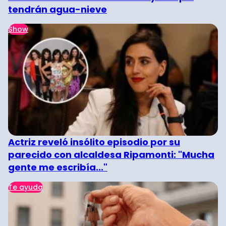
tendrán agua-nieve
Show
Actriz reveló insólito episodio por su
parecido con alcaldesa Ripamonti: "Mucha
gente me escribía..."
Te ayuda