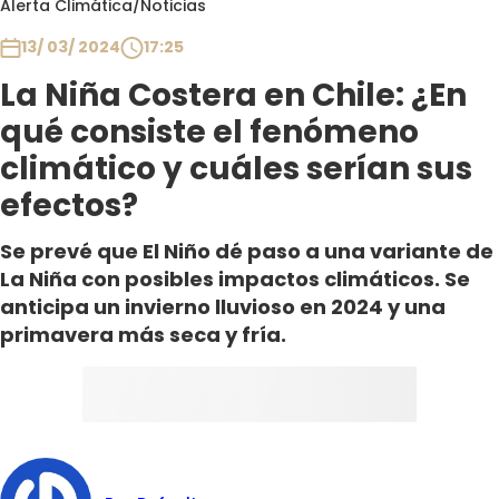
Alerta Climática
/
Noticias
Club De La Comedia
Contigo en Directo
13/ 03/ 2024
17:25
Plan Perfecto
La Niña Costera en Chile: ¿En
El Tiempo
qué consiste el fenómeno
Sabingo
climático y cuáles serían sus
Todos Los Programas
efectos?
Se prevé que El Niño dé paso a una variante de
La Niña con posibles impactos climáticos. Se
anticipa un invierno lluvioso en 2024 y una
primavera más seca y fría.