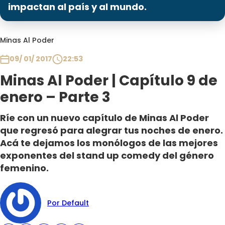
Programas
impactan al país y al mundo.
Club De La Comedia
Minas Al Poder
Contigo en Directo
Plan Perfecto
09/ 01/ 2017
22:53
El Tiempo
Minas Al Poder | Capítulo 9 de
Sabingo
enero – Parte 3
Todos Los Programas
Ríe con un nuevo capítulo de Minas Al Poder
que regresó para alegrar tus noches de enero.
Acá te dejamos los monólogos de las mejores
exponentes del stand up comedy del género
femenino.
Por Default