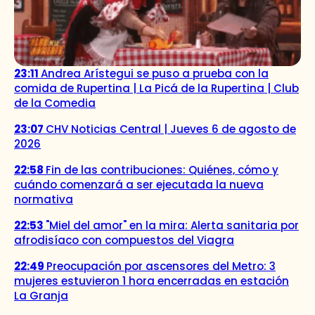
23:11
Andrea Arístegui se puso a prueba con la
comida de Rupertina | La Picá de la Rupertina | Club
de la Comedia
23:07
CHV Noticias Central | Jueves 6 de agosto de
2026
22:58
Fin de las contribuciones: Quiénes, cómo y
cuándo comenzará a ser ejecutada la nueva
normativa
22:53
"Miel del amor" en la mira: Alerta sanitaria por
afrodisíaco con compuestos del Viagra
22:49
Preocupación por ascensores del Metro: 3
mujeres estuvieron 1 hora encerradas en estación
La Granja