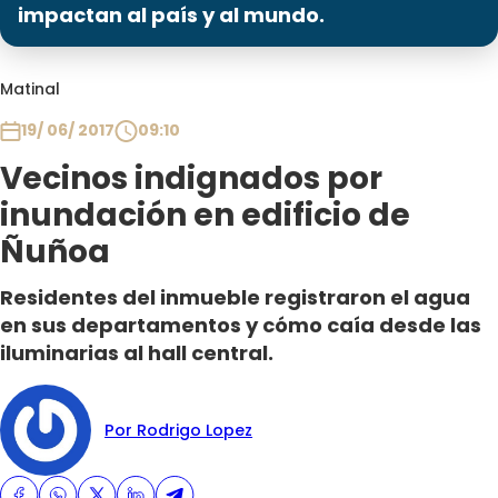
Programas
impactan al país y al mundo.
Club De La Comedia
Matinal
Contigo en Directo
Plan Perfecto
19/ 06/ 2017
09:10
El Tiempo
Vecinos indignados por
Sabingo
inundación en edificio de
Todos Los Programas
Ñuñoa
Residentes del inmueble registraron el agua
en sus departamentos y cómo caía desde las
iluminarias al hall central.
Por Rodrigo Lopez