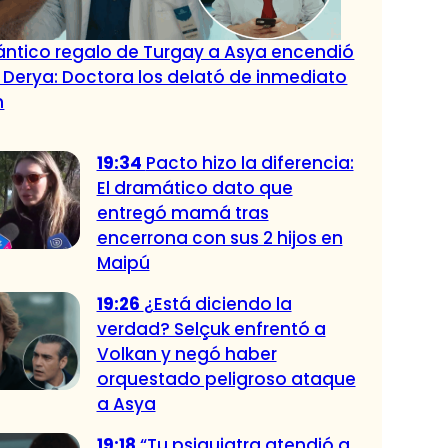
ntico regalo de Turgay a Asya encendió
e Derya: Doctora los delató de inmediato
n
19:34
Pacto hizo la diferencia:
El dramático dato que
entregó mamá tras
encerrona con sus 2 hijos en
Maipú
19:26
¿Está diciendo la
verdad? Selçuk enfrentó a
Volkan y negó haber
orquestado peligroso ataque
a Asya
19:18
“Tu psiquiatra atendió a