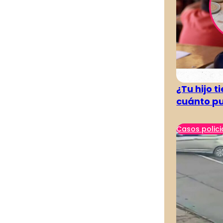
¿Tu hijo 
cuánto pu
Casos polici