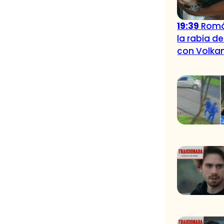
19:39
Romá
la rabia d
con Volka