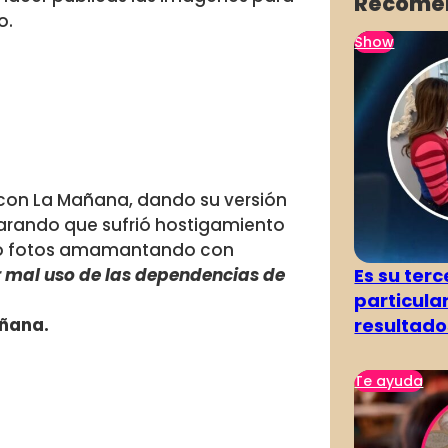
Recome
o.
Show
 con La Mañana, dando su versión
larando que sufrió hostigamiento
ado fotos amamantando con
Es su terc
 mal uso de las dependencias de
particula
resultado
añana.
Te ayuda