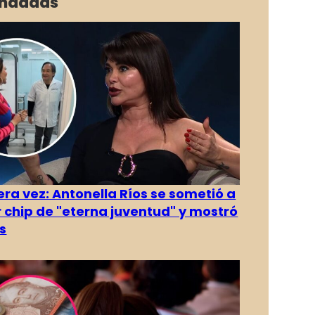
ndadas
era vez: Antonella Ríos se sometió a
r chip de "eterna juventud" y mostró
s