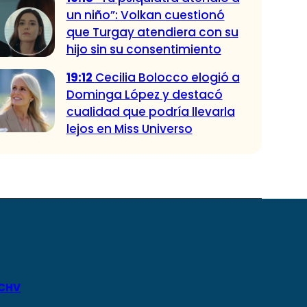
un niño”: Volkan cuestionó
que Turgay atendiera con su
hijo sin su consentimiento
19:12
Cecilia Bolocco elogió a
Dominga López y destacó
cualidad que podría llevarla
lejos en Miss Universo
 CHV