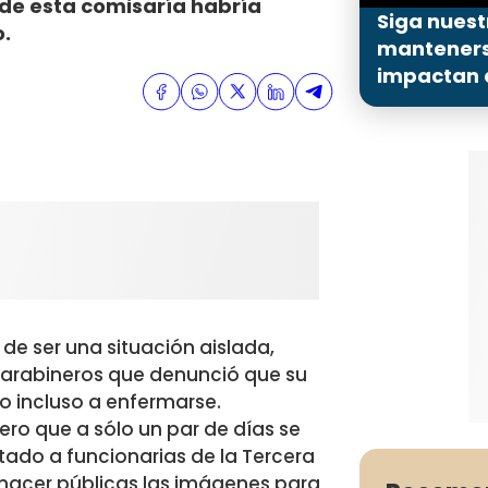
r de esta comisaría habría
Siga nuest
o.
mantenerse
impactan a
e ser una situación aislada,
 Carabineros que denunció que su
o incluso a enfermarse.
pero que a sólo un par de días se
ado a funcionarias de la Tercera
 hacer públicas las imágenes para