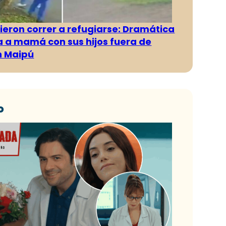
ieron correr a refugiarse: Dramática
 a mamá con sus hijos fuera de
n Maipú
o