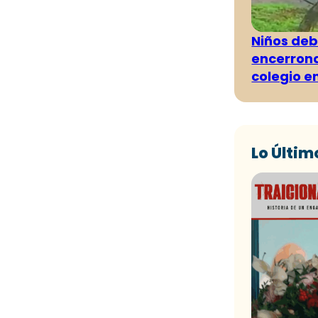
Niños deb
encerrona
colegio e
Lo Últim