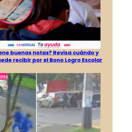
tiene buenas notas? Revisa cuándo y
ede recibir por el Bono Logro Escolar
ales