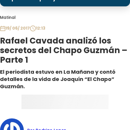
Programas
Club De La Comedia
Matinal
Contigo en Directo
19/ 06/ 2017
12:13
Plan Perfecto
Rafael Cavada analizó los
El Tiempo
secretos del Chapo Guzmán –
Sabingo
Parte 1
Todos Los Programas
El periodista estuvo en La Mañana y contó
detalles de la vida de Joaquín “El Chapo”
Guzmán.