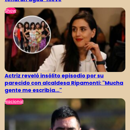
Show
Actriz reveló insólito episodio por su
parecido con alcaldesa Ripamonti: "Mucha
gente me escribía..."
Nacional