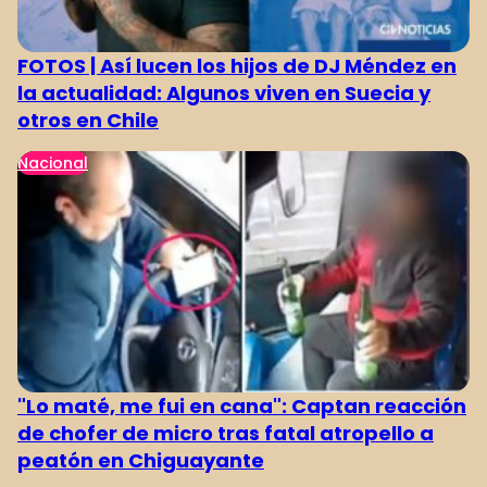
FOTOS | Así lucen los hijos de DJ Méndez en
la actualidad: Algunos viven en Suecia y
otros en Chile
Nacional
"Lo maté, me fui en cana": Captan reacción
de chofer de micro tras fatal atropello a
peatón en Chiguayante