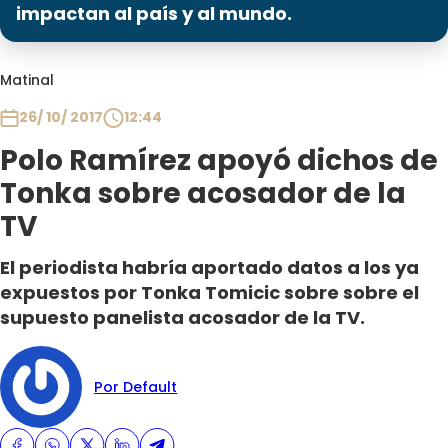
Programas
impactan al país y al mundo.
Club De La Comedia
Matinal
Contigo en Directo
Plan Perfecto
26/ 10/ 2017
12:44
El Tiempo
Polo Ramírez apoyó dichos de
Sabingo
Tonka sobre acosador de la
Todos Los Programas
TV
El periodista habría aportado datos a los ya
expuestos por Tonka Tomicic sobre sobre el
supuesto panelista acosador de la TV.
Por Default