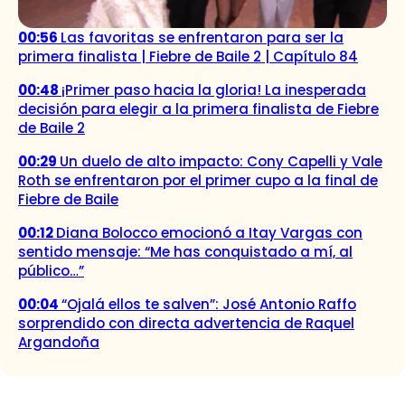
00:56
Las favoritas se enfrentaron para ser la
primera finalista | Fiebre de Baile 2 | Capítulo 84
00:48
¡Primer paso hacia la gloria! La inesperada
decisión para elegir a la primera finalista de Fiebre
de Baile 2
00:29
Un duelo de alto impacto: Cony Capelli y Vale
Roth se enfrentaron por el primer cupo a la final de
Fiebre de Baile
00:12
Diana Bolocco emocionó a Itay Vargas con
sentido mensaje: “Me has conquistado a mí, al
público…”
00:04
“Ojalá ellos te salven”: José Antonio Raffo
sorprendido con directa advertencia de Raquel
Argandoña