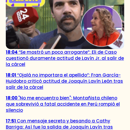
18:04
“Se mostró un poco arrogante”: Eli de Caso
cuestionó duramente actitud de Lavín Jr. al salir de
la cárcel
18:01
“Ojalá no importara el apellido”: Fran García-
Huidobro criticó actitud de Joaquín Lavín León tras
salir de la cárcel
18:00
"No me encuentro bien": Montañista chileno
que sobrevivió a fatal accidente en Perú rompió el
silencio
17:51
Con mensaje secreto y besando a Cathy
Barriga: Así fue la salida de Joaquín Lavín tras