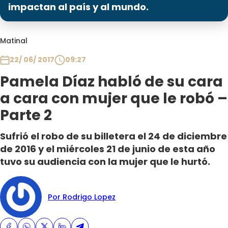
Programas
impactan al país y al mundo.
Club De La Comedia
Matinal
Contigo en Directo
Plan Perfecto
22/ 06/ 2017
09:27
El Tiempo
Pamela Díaz habló de su cara
Sabingo
a cara con mujer que le robó –
Todos Los Programas
Parte 2
Sufrió el robo de su billetera el 24 de diciembre
de 2016 y el miércoles 21 de junio de esta año
tuvo su audiencia con la mujer que le hurtó.
Por Rodrigo Lopez