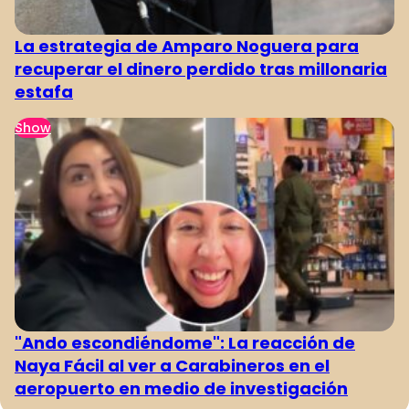
La estrategia de Amparo Noguera para
recuperar el dinero perdido tras millonaria
estafa
Show
"Ando escondiéndome": La reacción de
Naya Fácil al ver a Carabineros en el
aeropuerto en medio de investigación