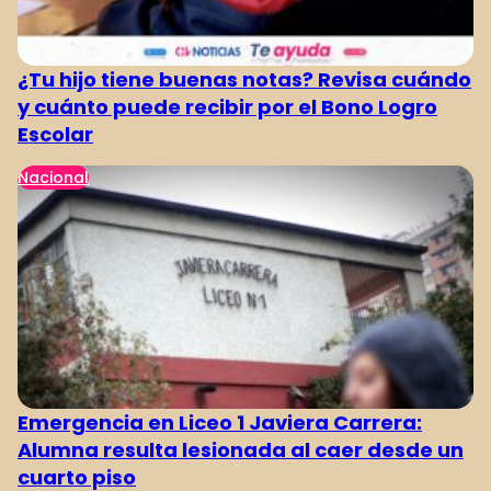
¿Tu hijo tiene buenas notas? Revisa cuándo
y cuánto puede recibir por el Bono Logro
Escolar
Nacional
Emergencia en Liceo 1 Javiera Carrera:
Alumna resulta lesionada al caer desde un
cuarto piso