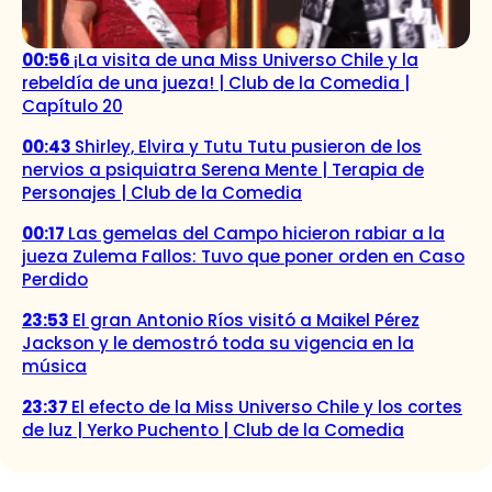
00:56
¡La visita de una Miss Universo Chile y la
rebeldía de una jueza! | Club de la Comedia |
Capítulo 20
00:43
Shirley, Elvira y Tutu Tutu pusieron de los
nervios a psiquiatra Serena Mente | Terapia de
Personajes | Club de la Comedia
00:17
Las gemelas del Campo hicieron rabiar a la
jueza Zulema Fallos: Tuvo que poner orden en Caso
Perdido
23:53
El gran Antonio Ríos visitó a Maikel Pérez
Jackson y le demostró toda su vigencia en la
música
23:37
El efecto de la Miss Universo Chile y los cortes
de luz | Yerko Puchento | Club de la Comedia