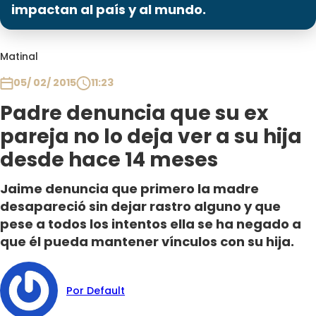
Programas
impactan al país y al mundo.
Club De La Comedia
Matinal
Contigo en Directo
Plan Perfecto
05/ 02/ 2015
11:23
El Tiempo
Padre denuncia que su ex
Sabingo
pareja no lo deja ver a su hija
Todos Los Programas
desde hace 14 meses
Jaime denuncia que primero la madre
desapareció sin dejar rastro alguno y que
pese a todos los intentos ella se ha negado a
que él pueda mantener vínculos con su hija.
Por Default