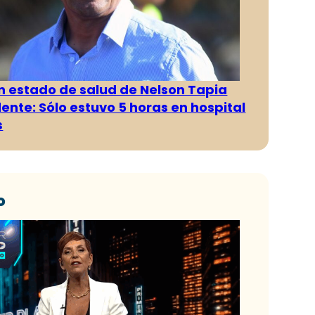
n estado de salud de Nelson Tapia
dente: Sólo estuvo 5 horas en hospital
s
o