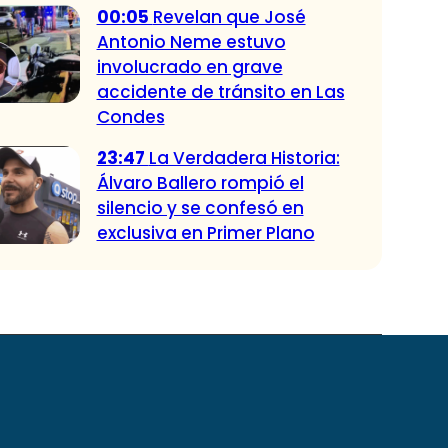
00:05
Revelan que José
Antonio Neme estuvo
involucrado en grave
accidente de tránsito en Las
Condes
23:47
La Verdadera Historia:
Álvaro Ballero rompió el
silencio y se confesó en
exclusiva en Primer Plano