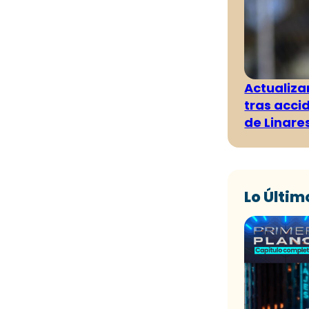
Actualiza
tras acci
de Linare
Lo Últim