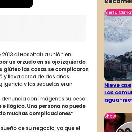
Recome
Alerta Climá
 2013 al Hospital La Unión en
or un orzuelo en su ojo izquierdo,
u glúteo las cosas se complicaron
ó y lleva cerca de dos años
igencia y las secuelas eran
Nieve ase
Las comun
 denuncia con imágenes su pesar.
agua-nie
te e ilógico. Una persona no puede
vado muchas complicaciones”
Show
 sueño de su negocio, ya que el