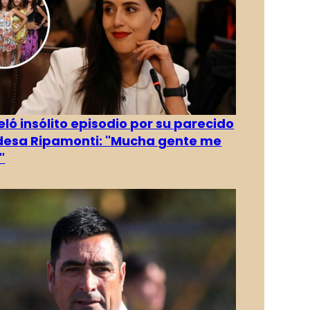
eló insólito episodio por su parecido
desa Ripamonti: "Mucha gente me
"