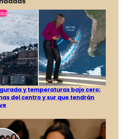
ndadas
tica
gurada y temperaturas bajo cero:
as del centro y sur que tendrán
ve