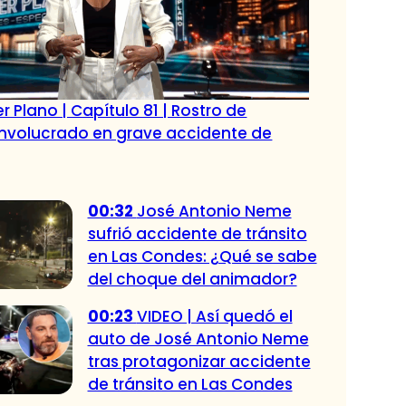
r Plano | Capítulo 81 | Rostro de
 involucrado en grave accidente de
00:32
José Antonio Neme
sufrió accidente de tránsito
en Las Condes: ¿Qué se sabe
del choque del animador?
00:23
VIDEO | Así quedó el
auto de José Antonio Neme
tras protagonizar accidente
de tránsito en Las Condes