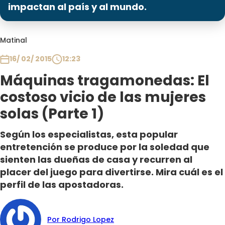
Programas
impactan al país y al mundo.
Club De La Comedia
Matinal
Contigo en Directo
Plan Perfecto
16/ 02/ 2015
12:23
El Tiempo
Máquinas tragamonedas: El
Sabingo
costoso vicio de las mujeres
Todos Los Programas
solas (Parte 1)
Según los especialistas, esta popular
entretención se produce por la soledad que
sienten las dueñas de casa y recurren al
placer del juego para divertirse. Mira cuál es el
perfil de las apostadoras.
Por Rodrigo Lopez