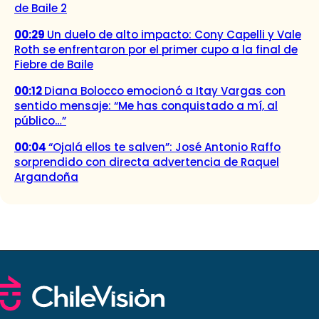
de Baile 2
00:29
Un duelo de alto impacto: Cony Capelli y Vale
Roth se enfrentaron por el primer cupo a la final de
Fiebre de Baile
00:12
Diana Bolocco emocionó a Itay Vargas con
sentido mensaje: “Me has conquistado a mí, al
público…”
00:04
“Ojalá ellos te salven”: José Antonio Raffo
sorprendido con directa advertencia de Raquel
Argandoña