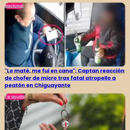
Nacional
"Lo maté, me fui en cana": Captan reacción
de chofer de micro tras fatal atropello a
peatón en Chiguayante
Te ayuda