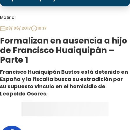
Programas
Club De La Comedia
Matinal
Contigo en Directo
23/ 06/ 2017
10:17
Plan Perfecto
Formalizan en ausencia a hijo
El Tiempo
de Francisco Huaiquipán –
Sabingo
Parte 1
Todos Los Programas
Francisco Huaiquipán Bustos está detenido en
España y la fiscalía busca su extradición por
su supuesto vinculo en el homicidio de
Leopoldo Osores.