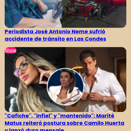
Periodista José Antonio Neme sufrió
accidente de tránsito en Las Condes
Show
"Cafiche", "infiel" y "mantenido": Marité
Matus reiteró postura sobre Camilo Huerta
y lanzó duro mensaje