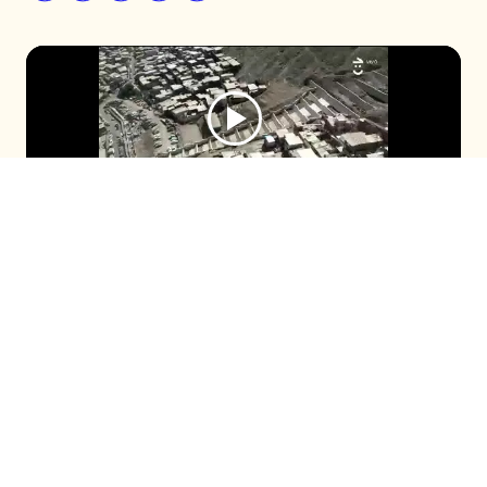
Preocupación en las autoridades ha
provocado la proliferación de “favelas” en
Antofagasta, campamentos y tomas que
serían foco de delitos de alta connotación y
que el crimen organizado podría estar en las
sombras.
Seguir en
Seguir en