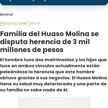
Programas
Club De La Comedia
Matinal
Contigo en Directo
20/ 02/ 2015
10:07
Plan Perfecto
Familia del Huaso Molina se
El Tiempo
disputa herencia de 3 mil
Sabingo
millones de pesos
Todos Los Programas
El hombre tuvo dos matrimonios y los hijos que
tuvo en ambos vínculos actualmente están
peleándose la herencia que este hombre
obtuvo gracias a sus negocios. El Huaso Molina
tiene su salud muy deteriorada y una parte de
su familia no sabe nada de él.