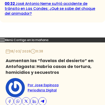
00:32
José Antonio Neme sufrió accidente de
tránsito en Las Condes: ¿Qué se sabe del choque
del animador?
Menú Contigo en la mañana
Momentos
Reportajes
Denuncias
Policial
Política
Espectáculo
Inicio
18/ 03/ 2026
11:38
Aumentan las “favelas del desierto” en
Antofagasta: Habría casas de tortura,
homicidios y secuestros
Por Jose Espinoza
Periodista Digital