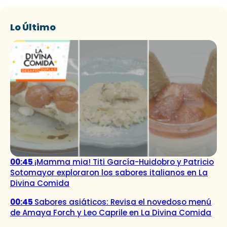
Lo Último
00:45
¡Mamma mia! Titi García-Huidobro y Patricio
Sotomayor exploraron los sabores italianos en La
Divina Comida
00:45
Sabores asiáticos: Revisa el novedoso menú
de Amaya Forch y Leo Caprile en La Divina Comida