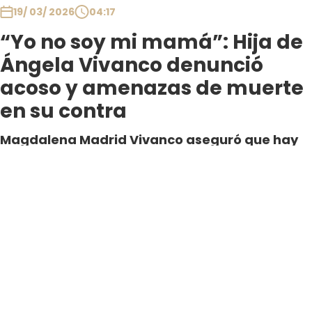
19/ 03/ 2026
04:17
“Yo no soy mi mamá”: Hija de
Ángela Vivanco denunció
acoso y amenazas de muerte
en su contra
Magdalena Madrid Vivanco aseguró que hay
una persona acosándola por redes sociales
desde hace aproximadamente seis meses,
creando una campaña de difamación que
podría afectar su fuente laboral.
Por Daniela Aste