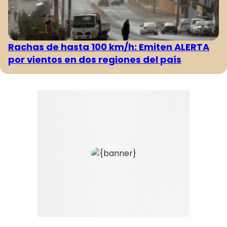
Rachas de hasta 100 km/h: Emiten ALERTA
por vientos en dos regiones del país