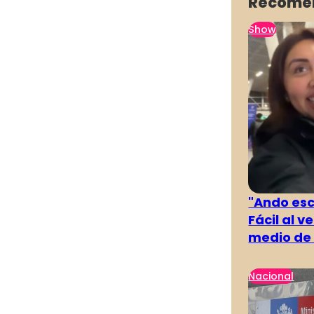
Recome
Show
"Ando es
Fácil al 
medio de 
Nacional