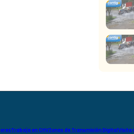
ores
Trabaja en CHV
Zonas de Transmisión Digital
Visita