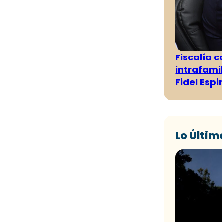
Fiscalía 
intrafami
Fidel Esp
Lo Últim