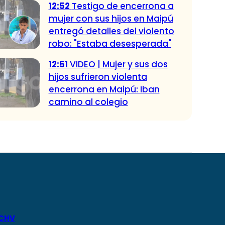
12:52
Testigo de encerrona a
mujer con sus hijos en Maipú
entregó detalles del violento
robo: "Estaba desesperada"
12:51
VIDEO | Mujer y sus dos
hijos sufrieron violenta
encerrona en Maipú: Iban
camino al colegio
 CHV