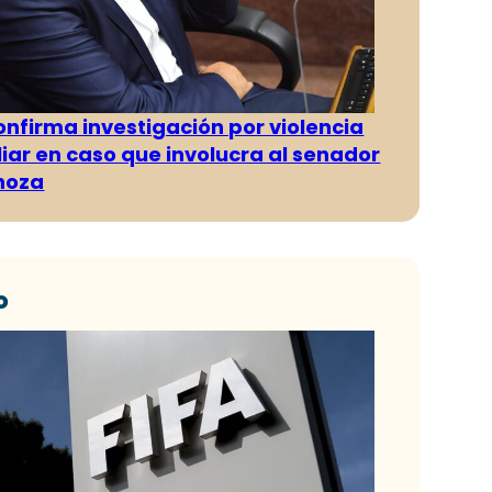
confirma investigación por violencia
liar en caso que involucra al senador
inoza
o