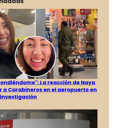
ndadas
condiéndome": La reacción de Naya
ver a Carabineros en el aeropuerto en
investigación