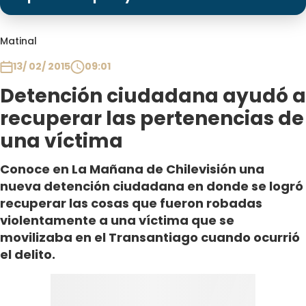
Programas
Club De La Comedia
Matinal
Contigo en Directo
13/ 02/ 2015
09:01
Plan Perfecto
Detención ciudadana ayudó a
El Tiempo
recuperar las pertenencias de
Sabingo
una víctima
Todos Los Programas
Conoce en La Mañana de Chilevisión una
nueva detención ciudadana en donde se logró
recuperar las cosas que fueron robadas
violentamente a una víctima que se
movilizaba en el Transantiago cuando ocurrió
el delito.