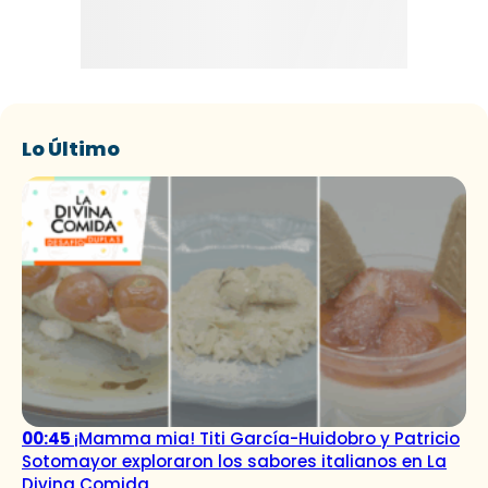
Lo Último
00:45
¡Mamma mia! Titi García-Huidobro y Patricio
Sotomayor exploraron los sabores italianos en La
Divina Comida