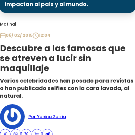
Programas
impactan al país y al mundo.
Club De La Comedia
Matinal
Contigo en Directo
Plan Perfecto
06/ 02/ 2015
12:04
El Tiempo
Descubre a las famosas que
Sabingo
se atreven a lucir sin
Todos Los Programas
maquillaje
Varias celebridades han posado para revistas
o han publicado selfies con la cara lavada, al
natural.
Por Yanina Zarria