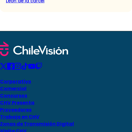
León de la cárcel
Corporativo
Comercial
Concursos
CHV Presenta
Proveedores
Trabaja en CHV
Zonas de Transmisión Digital
Visita CHV