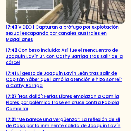
17:43
VIDEO | Capturan a prófugo por explotación
sexual escapando por canales australes en
Magallanes
17:42
Con beso incluido: Así fue el reencuentro de
Joaquín Lavín Jr. con Cathy Barriga tras salir de la
cárcel
17:41
El gesto de Joaquín Lavín León tras salir de
Capitán Yáber que llamó la atención e hizo sonreír
a Cathy Barriga
17:27
"Nos dolió": Ferias Libres emplazan a Camila
Flores por polémica frase en cruce contra Fabiola
Campillai
17:21
“Me parece una vergüenza”: La reflexión de Eli
de Caso por la inminente salida de Joaquín Lavín