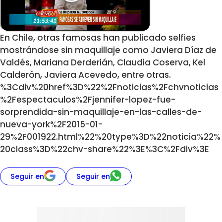
En Chile, otras famosas han publicado selfies
mostrándose sin maquillaje como
Javiera Díaz de
Valdés
,
Mariana Derderián
, C
laudia Coserva
,
Kel
Calderón
,
Javiera Acevedo
, entre otras.
%3Cdiv%20href%3D%22%2Fnoticias%2Fchvnoticias
%2Fespectaculos%2Fjennifer-lopez-fue-
sorprendida-sin-maquillaje-en-las-calles-de-
nueva-york%2F2015-01-
29%2F001922.html%22%20type%3D%22noticia%22%
20class%3D%22chv-share%22%3E%3C%2Fdiv%3E
Seguir en
Seguir en