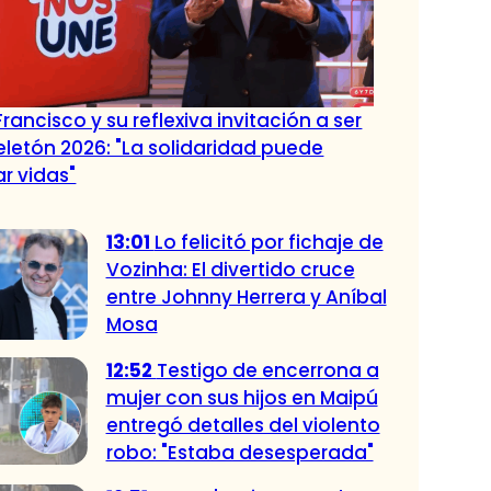
rancisco y su reflexiva invitación a ser
eletón 2026: "La solidaridad puede
r vidas"
13:01
Lo felicitó por fichaje de
Vozinha: El divertido cruce
entre Johnny Herrera y Aníbal
Mosa
12:52
Testigo de encerrona a
mujer con sus hijos en Maipú
entregó detalles del violento
robo: "Estaba desesperada"