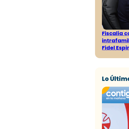
Fiscalía 
intrafami
Fidel Esp
Lo Últim