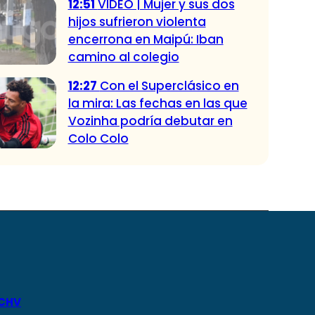
12:51
VIDEO | Mujer y sus dos
hijos sufrieron violenta
encerrona en Maipú: Iban
camino al colegio
12:27
Con el Superclásico en
la mira: Las fechas en las que
Vozinha podría debutar en
Colo Colo
 CHV