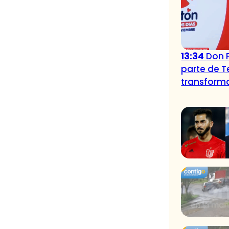
13:34
Don F
parte de T
transforma