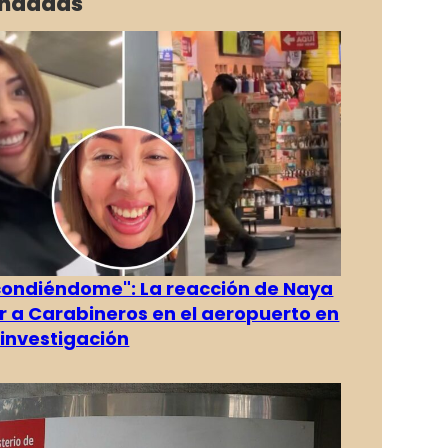
ndadas
condiéndome": La reacción de Naya
ver a Carabineros en el aeropuerto en
investigación