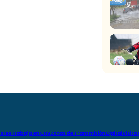
ores
Trabaja en CHV
Zonas de Transmisión Digital
Visita