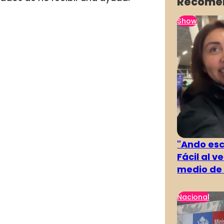
Recome
Show
"Ando es
Fácil al 
medio de 
Nacional