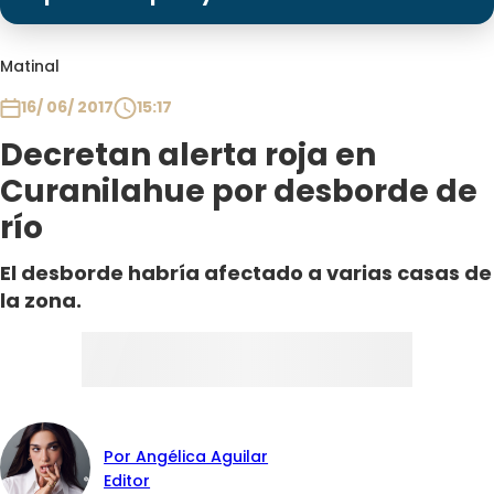
Programas
Club De La Comedia
Matinal
Contigo en Directo
16/ 06/ 2017
15:17
Plan Perfecto
Decretan alerta roja en
El Tiempo
Curanilahue por desborde de
Sabingo
río
Todos Los Programas
El desborde habría afectado a varias casas de
la zona.
Por Angélica Aguilar
Editor