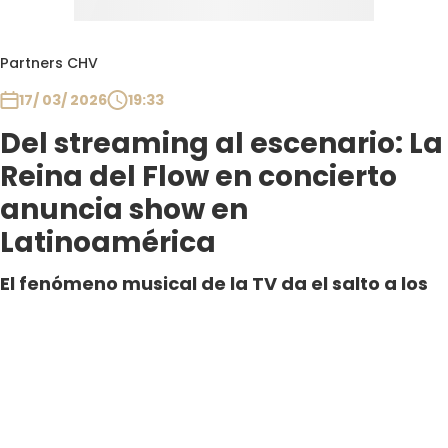
Partners CHV
17/ 03/ 2026
19:33
Del streaming al escenario: La
Reina del Flow en concierto
anuncia show en
Latinoamérica
El fenómeno musical de la TV da el salto a los
escenarios con un espectáculo que revive sus
canciones, personajes y energía. Tras agotar
shows en España, “La Reina del Flor en
Concierto” prepara su llegada a
Latinoamérica.