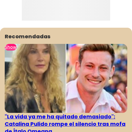
Recomendadas
Show
"La vida ya me ha quitado demasiado":
Catalina Pulido rompe el silencio tras mofa
de Ítalo Omegna