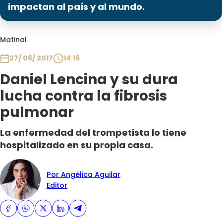
Programas
impactan al país y al mundo.
Club De La Comedia
Matinal
Contigo en Directo
Plan Perfecto
27/ 06/ 2017
14:16
El Tiempo
Daniel Lencina y su dura
Sabingo
lucha contra la fibrosis
Todos Los Programas
pulmonar
La enfermedad del trompetista lo tiene
hospitalizado en su propia casa.
Por Angélica Aguilar
Editor