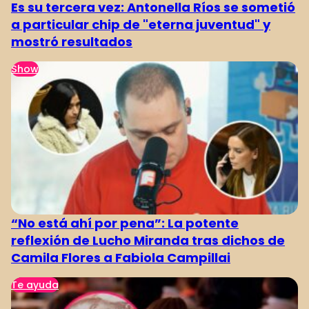
Es su tercera vez: Antonella Ríos se sometió
a particular chip de "eterna juventud" y
mostró resultados
Show
“No está ahí por pena”: La potente
reflexión de Lucho Miranda tras dichos de
Camila Flores a Fabiola Campillai
Te ayuda