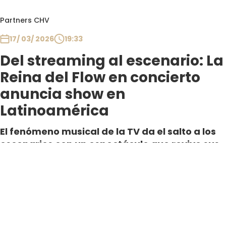
Partners CHV
17/ 03/ 2026
19:33
Del streaming al escenario: La
Reina del Flow en concierto
anuncia show en
Latinoamérica
El fenómeno musical de la TV da el salto a los
escenarios con un espectáculo que revive sus
canciones, personajes y energía. Tras agotar
shows en España, “La Reina del Flor en
Concierto” prepara su llegada a
Latinoamérica.