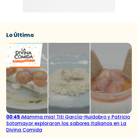
Lo Último
00:45
¡Mamma mia! Titi García-Huidobro y Patricio
Sotomayor exploraron los sabores italianos en La
Divina Comida