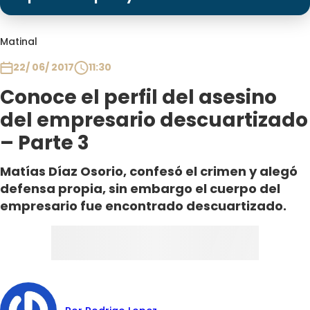
Programas
Club De La Comedia
Matinal
Contigo en Directo
22/ 06/ 2017
11:30
Plan Perfecto
Conoce el perfil del asesino
El Tiempo
del empresario descuartizado
Sabingo
– Parte 3
Todos Los Programas
Matías Díaz Osorio, confesó el crimen y alegó
defensa propia, sin embargo el cuerpo del
empresario fue encontrado descuartizado.