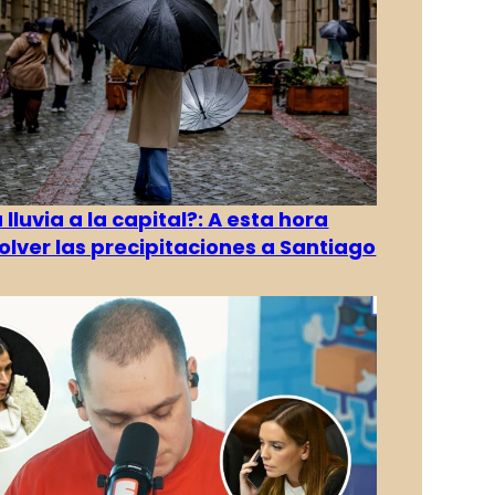
 lluvia a la capital?: A esta hora
olver las precipitaciones a Santiago