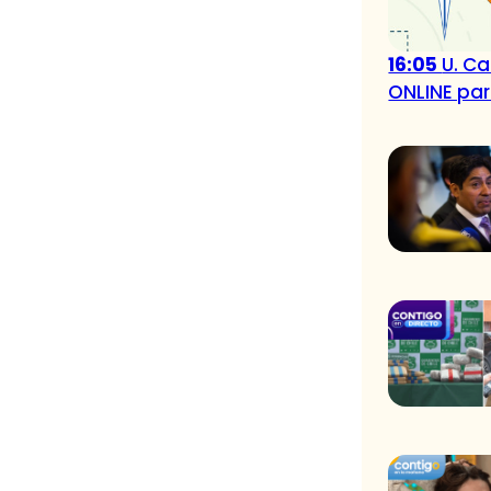
16:05
U. Ca
ONLINE par