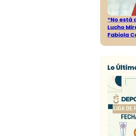
“No está 
Lucho Mir
Fabiola C
Lo Últim