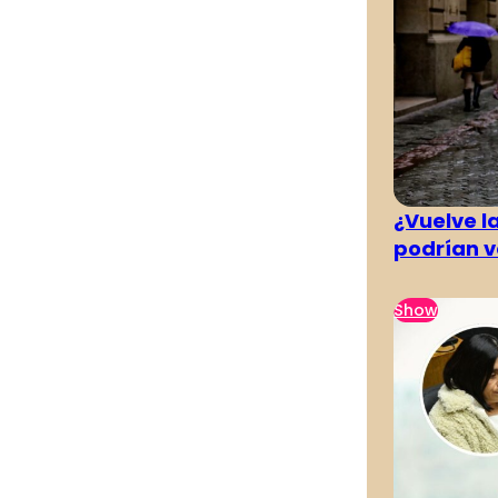
¿Vuelve la
podrían v
Show