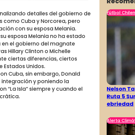
Recome
Fútbol Chile
nalizando detalles del gobierno de
es como Cuba y Norcorea, pero
ción con su esposa Melania.
 su esposa Melania no ha estado
a en el gobierno del magnate
 Hillary Clinton o Michelle
 ciertas diferencias, ciertos
e Estados Unidos.
con Cuba, sin embargo, Donald
e integración y poniendo la
Nelson Ta
on “La Isla” siempre y cuando el
Ruta 5 Su
crática.
ebriedad
Alerta Climá