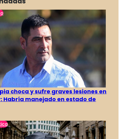
ndadas
no
pia choca y sufre graves lesiones en
r: Habría manejado en estado de
tica