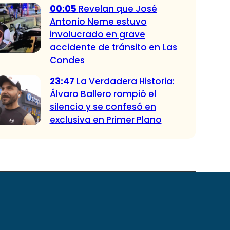
00:05
Revelan que José
Antonio Neme estuvo
involucrado en grave
accidente de tránsito en Las
Condes
23:47
La Verdadera Historia:
Álvaro Ballero rompió el
silencio y se confesó en
exclusiva en Primer Plano