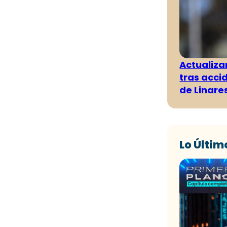
Actualiza
tras acci
de Linare
Lo Últim