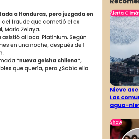
Recome
Alerta Climá
itada a Honduras, pero juzgada en
e del fraude que cometió el ex
l,
Mario Zelaya
.
 asistió al local Platinium. Según
ones en una noche, después de 1
n.
lamada
“nueva geisha chilena”
,
bles que quería, pero ¿Sabía ella
Nieve ase
Las comun
agua-nie
Show