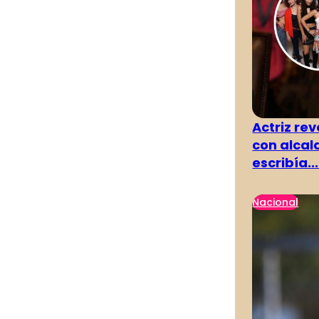
Actriz rev
con alcal
escribía...
Nacional