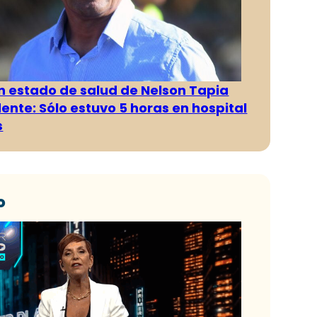
n estado de salud de Nelson Tapia
dente: Sólo estuvo 5 horas en hospital
s
o