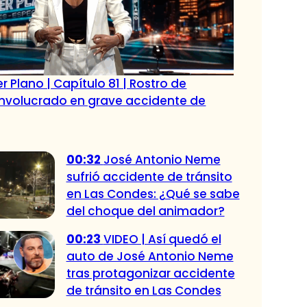
r Plano | Capítulo 81 | Rostro de
 involucrado en grave accidente de
00:32
José Antonio Neme
sufrió accidente de tránsito
en Las Condes: ¿Qué se sabe
del choque del animador?
00:23
VIDEO | Así quedó el
auto de José Antonio Neme
tras protagonizar accidente
de tránsito en Las Condes