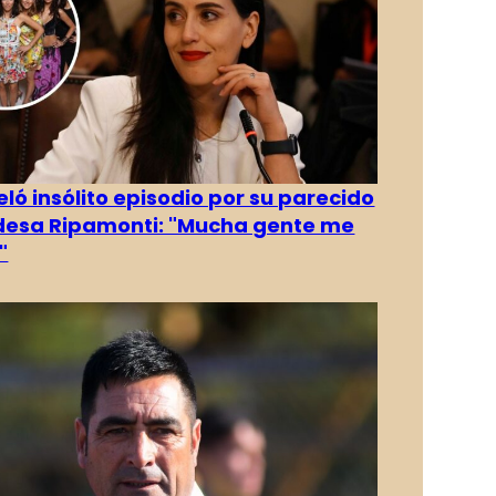
eló insólito episodio por su parecido
desa Ripamonti: "Mucha gente me
"