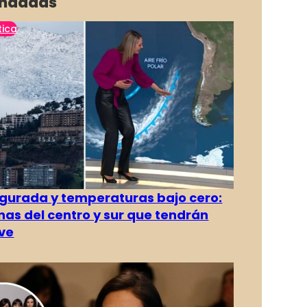
ndadas
tica
gurada y temperaturas bajo cero:
as del centro y sur que tendrán
ve