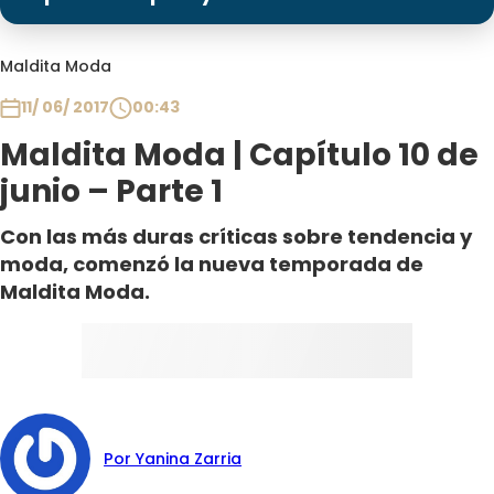
Programas
Club De La Comedia
Maldita Moda
Contigo en Directo
11/ 06/ 2017
00:43
Plan Perfecto
Maldita Moda | Capítulo 10 de
El Tiempo
junio – Parte 1
Sabingo
Todos Los Programas
Con las más duras críticas sobre tendencia y
moda, comenzó la nueva temporada de
Maldita Moda.
Por Yanina Zarria