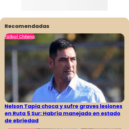
Recomendadas
Fútbol Chileno
Nelson Tapia choca y sufre graves lesiones
en Ruta 5 Sur: Habría manejado en estado
de ebriedad