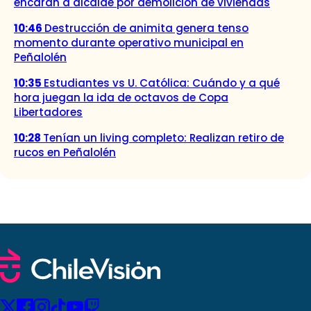
encaran a alcalde por demolición de viviendas
10:46
Destrucción de animita genera tenso
momento durante operativo municipal en
Peñalolén
10:35
Estudiantes vs U. Católica: Cuándo y a qué
hora juegan la ida de octavos de Copa
Libertadores
10:28
Tenían un living completo: Realizan retiro de
rucos en Peñalolén