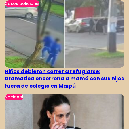
Casos policiales
Niños debieron correr a refugiarse:
Dramática encerrona a mamá con sus hijos
fuera de colegio en Maipú
Nacional