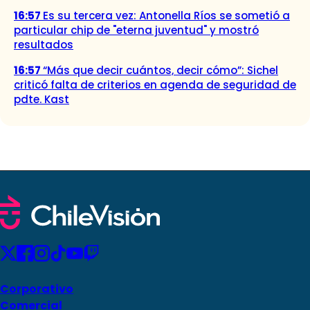
16:57
Es su tercera vez: Antonella Ríos se sometió a
particular chip de "eterna juventud" y mostró
resultados
16:57
“Más que decir cuántos, decir cómo”: Sichel
criticó falta de criterios en agenda de seguridad de
pdte. Kast
Corporativo
Comercial