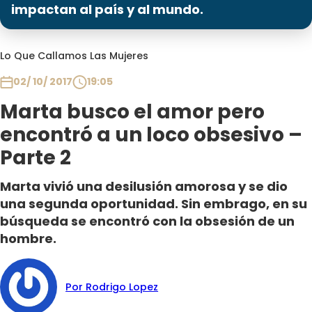
Programas
impactan al país y al mundo.
Club De La Comedia
Lo Que Callamos Las Mujeres
Contigo en Directo
Plan Perfecto
02/ 10/ 2017
19:05
El Tiempo
Marta busco el amor pero
Sabingo
encontró a un loco obsesivo –
Todos Los Programas
Parte 2
Marta vivió una desilusión amorosa y se dio
una segunda oportunidad. Sin embrago, en su
búsqueda se encontró con la obsesión de un
hombre.
Por Rodrigo Lopez