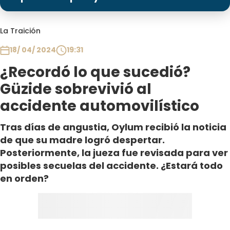
Programas
Club De La Comedia
La Traición
Contigo en Directo
18/ 04/ 2024
19:31
Plan Perfecto
¿Recordó lo que sucedió?
El Tiempo
Güzide sobrevivió al
Sabingo
accidente automovilístico
Todos Los Programas
Tras días de angustia, Oylum recibió la noticia
de que su madre logró despertar.
Posteriormente, la jueza fue revisada para ver
posibles secuelas del accidente. ¿Estará todo
en orden?