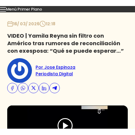
Menú Primer Plano
Capítulos
Momentos
Podcast
Novedades
Inicio
16/ 03/ 2026
12:18
VIDEO | Yamila Reyna sin filtro con
Américo tras rumores de reconciliación
con exesposa: “Qué se puede esperar…”
Por Jose Espinoza
Periodista Digital