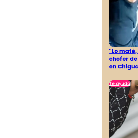
"Lo maté,
chofer de
en Chigu
Te ayuda