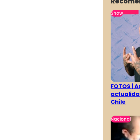
Recome
Show
FOTOS | As
actualida
Chile
Nacional