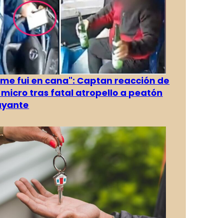
 me fui en cana": Captan reacción de
 micro tras fatal atropello a peatón
ayante