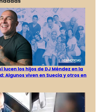
ndadas
í lucen los hijos de DJ Méndez en la
d: Algunos viven en Suecia y otros en