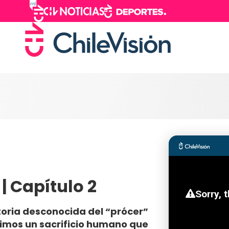
 | Capítulo 2
storia desconocida del “prócer”
cimos un sacrificio humano que