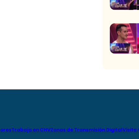
ores
Trabaja en CHV
Zonas de Transmisión Digital
Visita