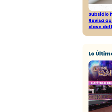
Subsidio 
Revisa qu
clave del
Lo Últim