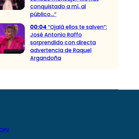
conquistado a mí, al
público…”
00:04
“Ojalá ellos te salven”:
José Antonio Raffo
sorprendido con directa
advertencia de Raquel
Argandoña
 CHV