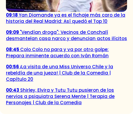
09:18
Yan Diomande ya es el fichaje más caro de la
historia del Real Madrid: Así quedó el Top 10
09:09
"Vendían droga": Vecinos de Conchalí
desmantelan casa narco y denuncian actos ilícitos
08:45
Colo Colo no para y va por otro golpe:
Prepara inminente acuerdo con Iván Román
00:56
¡La visita de una Miss Universo Chile y la
rebeldía de una jueza! | Club de la Comedia |
Capítulo 20
00:43
Shirley, Elvira y Tutu Tutu pusieron de los
nervios a psiquiatra Serena Mente | Terapia de
Personajes | Club de la Comedia