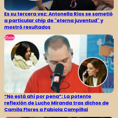
Es su tercera vez: Antonella Ríos se sometió
a particular chip de "eterna juventud" y
mostró resultados
Show
“No está ahí por pena”: La potente
reflexión de Lucho Miranda tras dichos de
Camila Flores a Fabiola Campillai