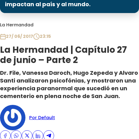
Programas
impactan al país y al mundo.
Club De La Comedia
La Hermandad
Contigo en Directo
Plan Perfecto
27/ 06/ 2017
23:15
El Tiempo
La Hermandad | Capítulo 27
Sabingo
de junio – Parte 2
Todos Los Programas
Dr. File, Vanessa Daroch, Hugo Zepeda y Alvaro
Santi analizaron psicofónias, y mostraron una
experiencia paranormal que sucedió en un
cementerio en plena noche de San Juan.
Por Default