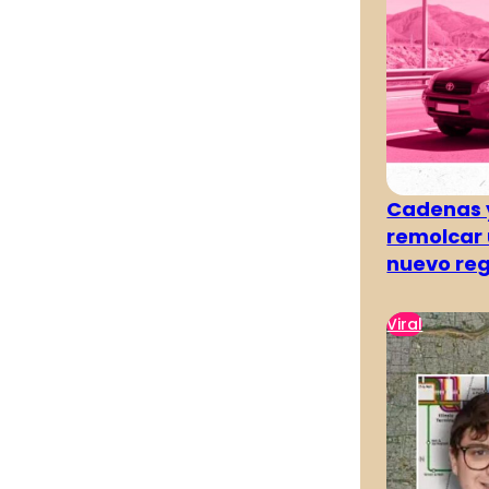
Cadenas y
remolcar 
nuevo re
Viral