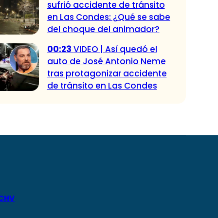
sufrió accidente de tránsito
en Las Condes: ¿Qué se sabe
del choque del animador?
00:23
VIDEO | Así quedó el
auto de José Antonio Neme
tras protagonizar accidente
de tránsito en Las Condes
 CHV