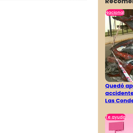
Recome
Nacional
Quedó ape
accidente
Las Cond
Te ayuda