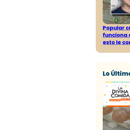
Popular 
funciona e
esto le c
Lo Últim