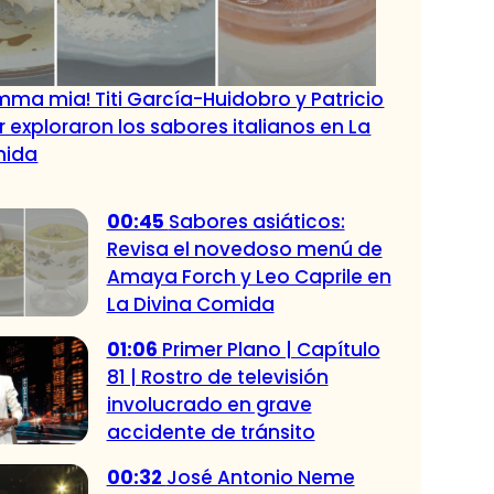
ma mia! Titi García-Huidobro y Patricio
exploraron los sabores italianos en La
mida
00:45
Sabores asiáticos:
Revisa el novedoso menú de
Amaya Forch y Leo Caprile en
La Divina Comida
01:06
Primer Plano | Capítulo
81 | Rostro de televisión
involucrado en grave
accidente de tránsito
00:32
José Antonio Neme