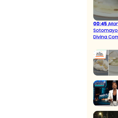
00:45
¡Mam
Sotomayor 
Divina Co