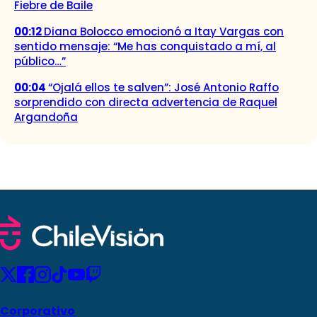
Fiebre de Baile
00:12
Diana Bolocco emocionó a Itay Vargas con
sentido mensaje: “Me has conquistado a mí, al
público…”
00:04
“Ojalá ellos te salven”: José Antonio Raffo
sorprendido con directa advertencia de Raquel
Argandoña
Corporativo