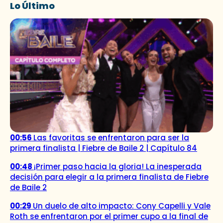
Lo Último
00:56
Las favoritas se enfrentaron para ser la
primera finalista | Fiebre de Baile 2 | Capítulo 84
00:48
¡Primer paso hacia la gloria! La inesperada
decisión para elegir a la primera finalista de Fiebre
de Baile 2
00:29
Un duelo de alto impacto: Cony Capelli y Vale
Roth se enfrentaron por el primer cupo a la final de