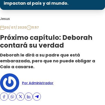
Programas
impactan al país y al mundo.
Club De La Comedia
Jesus
Contigo en Directo
Plan Perfecto
20/ 07/ 2020
11:57
El Tiempo
Próximo capítulo: Deborah
Sabingo
contará su verdad
Todos Los Programas
Deborah le dirá a su padre que está
embarazada, pero que no puede obligar a
Caio a casarse.
Por Administrador