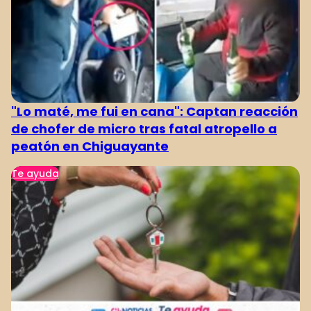
"Lo maté, me fui en cana": Captan reacción
de chofer de micro tras fatal atropello a
peatón en Chiguayante
Te ayuda