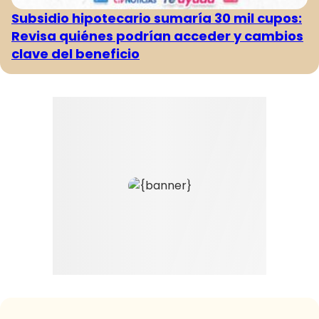
Subsidio hipotecario sumaría 30 mil cupos:
Revisa quiénes podrían acceder y cambios
clave del beneficio