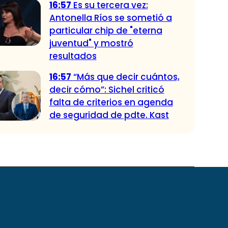
16:57
Es su tercera vez:
Antonella Ríos se sometió a
particular chip de "eterna
juventud" y mostró
resultados
16:57
“Más que decir cuántos,
decir cómo”: Sichel criticó
falta de criterios en agenda
de seguridad de pdte. Kast