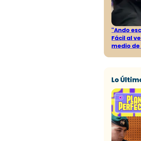
"Ando es
Fácil al 
medio de 
Lo Últim