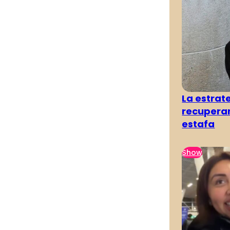
La estra
recuperar
estafa
Show