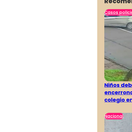
Recome
Casos polici
Niños deb
encerrona
colegio e
Nacional